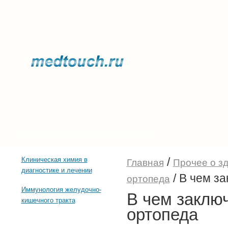
Прочее о здоровье
Последние тенденции
/
Клиническая химия в
Главная
Прочее о з
диагностике и лечении
/
В чем за
ортопеда
Иммунология желудочно-
В чем заклю
кишечного тракта
ортопеда