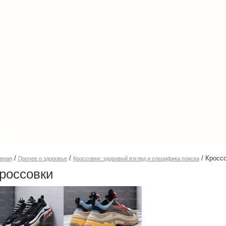
енции
/
/
/
Кросс
авная
Прочее о здоровье
Кроссовки: здоровый взгляд и специфика поиска
россовки