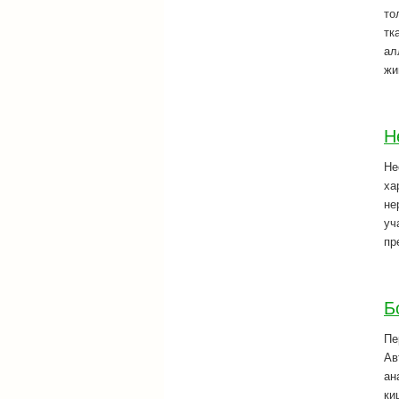
то
тк
ал
жи
Н
Не
ха
не
уч
пр
Б
Пе
Ав
ан
ки