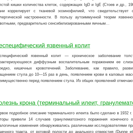
лстой кишки количества клеток, содержащих IgD и IgE (Стоев и др., 19
ани коррелирует с тканевой эозинофилией, что свидетельствует
лергической настроенности. В пользу аутоиммунной теории язвенн
вотными, предварительно сенсибилизированными яичным…
еспецифический язвенный колит
специфический язвенный колит — хроническое заболевание толст
рактеризующееся диффузным воспалительным поражением ее слизис
редко, кишечных кровотечений. Заболевание, как правило, развив
ащением стула до 10—15 раз в день, появлением крови в каловых масс
еимущественно перед появлением стула. Из общих проявлений отмечаю
олезнь крона (терминальный илеит, гранулемат
рвое подробное описание терминального илеита было сделано в 1932 г.
торы привели 14 случаев гранулематозного поражения конечного 
алогичные изменения обнаруживались различными исследователями пра
шечного тракта, от ротовой полости до анального отверстия (Dunne et 