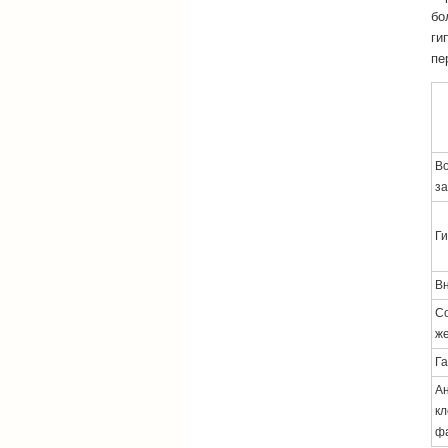
бо
ги
пе
Во
з
Ги
Вн
С
ж
Га
Ан
кл
ф