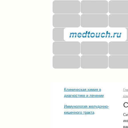
Прочее о здоровье
Последние тенд
Клиническая химия в
Гл
диагностике и лечении
ко
С
Иммунология желудочно-
кишечного тракта
Си
ин
ва