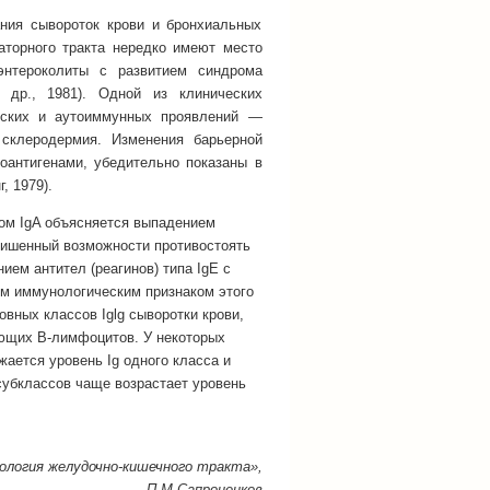
ния сывороток крови и бронхиальных
торного тракта нередко имеют место
энтероколиты с развитием синдрома
 др., 1981). Одной из клинических
ческих и аутоиммунных проявлений —
 склеродермия. Изменения барьерной
оантигенами, убедительно показаны в
, 1979).
ом IgA объясняется выпадением
лишенный возможности противостоять
ием антител (реагинов) типа IgE с
ым иммунологическим признаком этого
вных классов Iglg сыворотки крови,
ующих В-лимфоцитов. У некоторых
ается уровень Ig одного класса и
субклассов чаще возрастает уровень
логия желудочно-кишечного тракта»,
П.М.Сапроненков