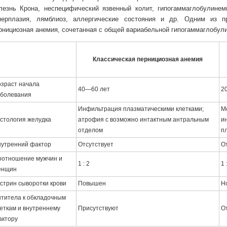
лезнь Крона, неспецифический язвенный колит, гипогаммаглобулинем
перплазия, лямблиоз, аллергические состояния и др. Одним из п
рнициозная анемия, сочетанная с общей вариабельной гипогаммаглобулин
Классическая пернициозная анемия
зраст начала
40—60 лет
2
аболевания
Инфильтрация плазматическими клетками;
М
стология желудка
атрофия с возможно интактным антральным
и
отделом
п
утренний фактор
Отсутствует
О
оотношение мужчин и
1 : 2
1 
енщин
стрин сыворотки крови
Повышен
Н
титела к обкладочным
еткам и внутреннему
Присутствуют
О
актору