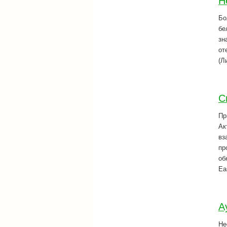
Н
Бо
бе
зн
от
(Л
С
Пр
Ак
вз
пр
об
Ea
А
Не