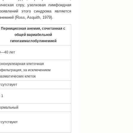
ическая спру, узелковая лимфоидная
роявлений этого синдрома является
емией (Ross, Asquith, 1979).
Пернициозная анемия, сочетанная с
общей вариабельной
гипогаммаглобулинемией
0—40 лет
ононуклеарная клеточная
нфильтрация, за исключением
лазматических клеток
тсутствует
: 1
ормальный
тсутствуют