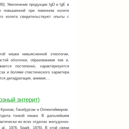
80). Увеличение продукции IgD и IgE в
 о повышенной при язвенном колите
ого колита свидетельствуют опыты с
ой кишки невыясненной этиологии,
той оболочки, образованием язв и,
ается постепенно, характеризуется
ах и болями спастического характера
тся дегидратация, анемия,…
озный энтерит)
 Кроном, Гинзбургом и Оппенгеймером.
отдела тонкой кишки. В дальнейшем
ктически во всех отделах желудочно-
al., 1976; Spark, 1976). В этой связи