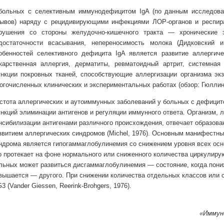
больных с селективным иммунодефицитом IgA (по данным исследова
ывов) наряду с рецидивирующими инфекциями ЛОР-органов и респира
рушения со стороны желудочно-кишечного тракта — хронические 
достаточности всасывания, непереносимость молока (Дидковский и
обенностей селективного дефицита IgA является развитие аллерги
карственная аллергия, дерматиты, ревматоидный артрит, системная
нкции покровных тканей, способствующие аллергизации организма экз
огочисленных клинических и экспериментальных работах (обзор: Гюллинг
стота аллергических и аутоиммунных заболеваний у больных с дефицит
нкций элиминации антигенов и регуляции иммунного ответа. Организм, 
нсибилизации антигенами различного происхождения, отвечает образован
звитием аллергических синдромов (Michel, 1976). Основным манифестн
ндрома является гипогаммаглобулинемия со снижением уровня всех осно
о протекает на фоне нормального или сниженного количества циркулир
льных может развиться дисгаммаглобулинемия — состояние, когда пониж
вышается — другого. При снижении количества отдельных классов или 
G3 (Vander Giessen, Reerink-Brohgers, 1976).
«Иммуно