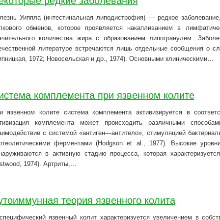
екоторые редкие заболевания
лезнь Уиппла (интестинальная липодистрофия) — редкое заболевание
лкового обменов, которое проявляется накапливанием в лимфатиче
ачительного количества жира с образованием липогранулем. Заболе
ечественной литературе встречаются лишь отдельные сообщения о сл
ипницкая, 1972; Новосельская и др., 1974). Основными клиническими…
истема комплемента при язвенном колите
и язвенном колите система комплемента активизируется в соответ
тивизация комплемента может происходить различными способам
аимодействие с системой «антиген—антитело», стимуляцией бактериа
отеолитическими ферментами (Hodgson et al., 1977). Высокие уров
наруживаются в активную стадию процесса, которая характеризуетс
stwood, 1974). Артриты,…
утоиммунная теория язвенного колита
специфический язвенный колит характеризуется увеличением в собст