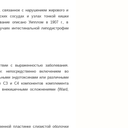
, связанное с нарушением жирового и
ских сосудах и узлах тонкой кишки
вание описано Уипплом в 1907 г., в
учаях интестинальной липодистрофии
ствии с выраженностью заболевания.
и: непосредственно включением во
льными эндотоксинами или различными
ни С3 и С4 компонентов комплемента
я внекишечными осложнениями (Ward,
венной пластинке слизистой оболочки