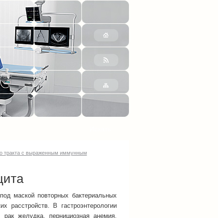
о тракта с выраженным иммунным
цита
под маской повторных бактериальных
их расстройств. В гастроэнтерологии
 рак желудка, пернициозная анемия,