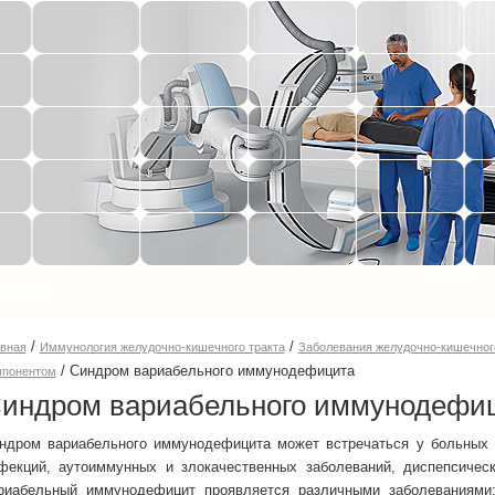
енции
/
/
авная
Иммунология желудочно-кишечного тракта
Заболевания желудочно-кишечног
/
Синдром вариабельного иммунодефицита
мпонентом
индром вариабельного иммунодефи
ндром вариабельного иммунодефицита может встречаться у больных 
фекций, аутоиммунных и злокачественных заболеваний, диспепсическ
риабельный иммунодефицит проявляется различными заболеваниями: