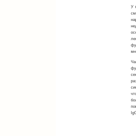
У 
см
на
не
ос
ле
фу
мн
Ча
фу
се
ра
си
чт
бо
по
Ig