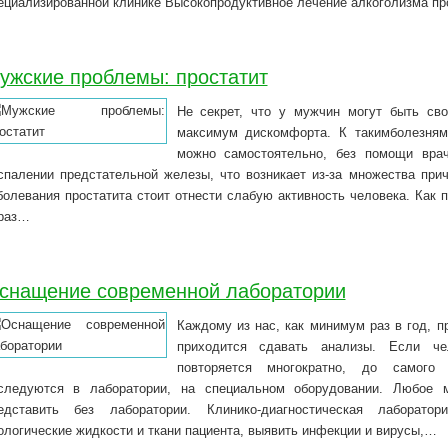
ециализированной клинике Высокопродуктивное лечение алкоголизма п
ужские проблемы: простатит
Не секрет, что у мужчин могут быть сво
максимум дискомфорта. К такимболезням 
можно самостоятельно, без помощи врач
спалении предстательной железы, что возникает из-за множества при
болевания простатита стоит отнести слабую активность человека. Как 
раз…
снащение современной лаборатории
Каждому из нас, как минимум раз в год, 
приходится сдавать анализы. Если че
повторяется многократно, до самого 
следуются в лаборатории, на специальном оборудовании. Любое 
едставить без лаборатории. Клинико-диагностическая лаборато
ологические жидкости и ткани пациента, выявить инфекции и вирусы,…