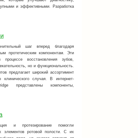
тупными и эффективными. Разработка
ии
ачительный шаг вперед благодаря
ным протетическим компонентам. Эти
процессе восстановления зубов,
екательность, но и функциональность.
нтов предлагает широкий ассортимент
 клинического случая. В интернет-
n-anyridge представлены компоненты,
а
тация и протезирование помогли
х элементов ротовой полости. С их