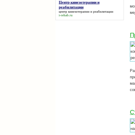
Центр кинезотерапии и
мо
реабилитации
центр кинезотерапии и реабилитации
ме
i-rehab.ru
П
Ра
пр
ма
со
С