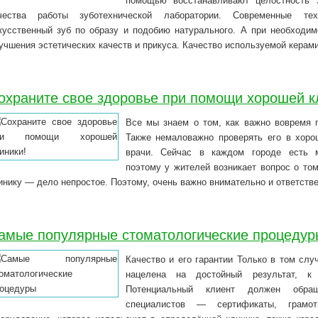
помощью восстанавливают целостность з
чества работы зуботехнической лаборатории. Современные тех
кусственный зуб по образу и подобию натурального. А при необходим
учшения эстетических качеств и прикуса. Качество используемой кера
охраните свое здоровье при помощи хорошей к
Все мы знаем о том, как важно вовремя п
Также немаловажно проверять его в хоро
врачи. Сейчас в каждом городе есть м
поэтому у жителей возникает вопрос о то
инику — дело непростое. Поэтому, очень важно внимательно и ответств
амые популярные стоматологические процедур
Качество и его гарантии Только в том слу
нацелена на достойный результат, к
Потенциальный клиент должен обра
специалистов — сертификаты, грамо