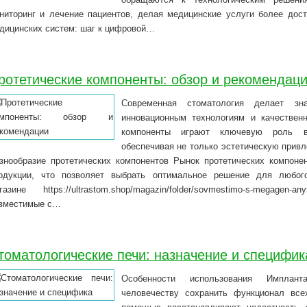
ниторинг и лечение пациентов, делая медицинские услуги более дос
дицинских систем: шаг к цифровой…
ротетические компоненты: обзор и рекомендац
Современная стоматология делает зн
инновационным технологиям и качествен
компоненты играют ключевую роль в 
обеспечивая не только эстетическую привл
знообразие протетических компонентов Рынок протетических компоне
одукции, что позволяет выбрать оптимальное решение для любого
газине https://ultrastom.shop/magazin/folder/sovmestimo-s-megage
вместимые с…
томатологические печи: назначение и специфик
Особенности использования Имплан
человечеству сохранить функционал все