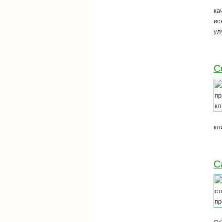
ка
ис
ул
С
кл
С