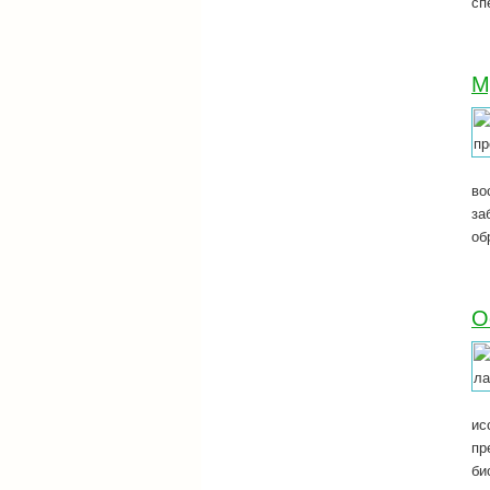
сп
М
во
за
об
О
ис
пр
би