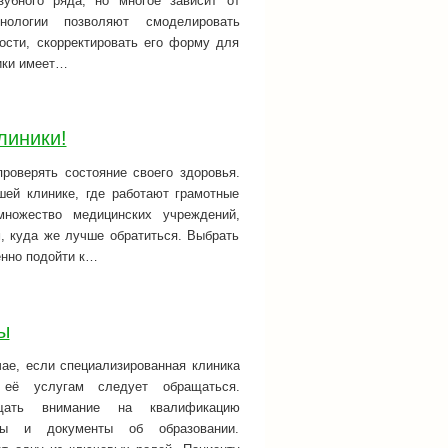
убного ряда, но многое зависит от
нологии позволяют смоделировать
ости, скорректировать его форму для
мики имеет…
линики!
роверять состояние своего здоровья.
шей клинике, где работают грамотные
ножество медицинских учреждений,
м, куда же лучше обратиться. Выбрать
енно подойти к…
ы
чае, если специализированная клиника
 её услугам следует обращаться.
щать внимание на квалификацию
ты и документы об образовании.