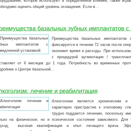
орудование, которое используют в определённой клинике, также игра
обходимо оценить общий уровень оснащения. Если в…
реимущества базальных зубных имплантатов с
Преимущества базальных имплантатов 
фиксируется в течение 72 часов после опе
экономит время и расходы. При использов
с процедурой аугментации / трансплан
ставляет от 6 месяцев до 1 года. Потребность во временных прот
дробнее о Центре базальной…
лкоголизм: лечение и реабилитация
Алкоголизм является хроническим и 
характерно пристрастие к этиловому сп
трудно поддается лечению, поскольку им
лько на физическое, но и психическое состояние зависимого. Для
дход, высокая квалификация и опыт лечащего врача. Эффе