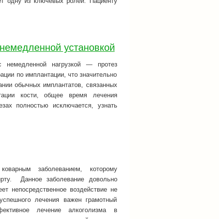
ет одну из ключевых ролей. Пациенту
 немедленной установкой
с немедленной нагрузкой — протез
рации по имплантации, что значительно
ании обычных имплантатов, связанных
тации кости, общее время лечения
езах полностью исключается, узнать
коварным заболеванием, которому
ирту. Данное заболевание довольно
еет непосредственное воздействие не
 успешного лечения важен грамотный
ктивное лечение алкоголизма в