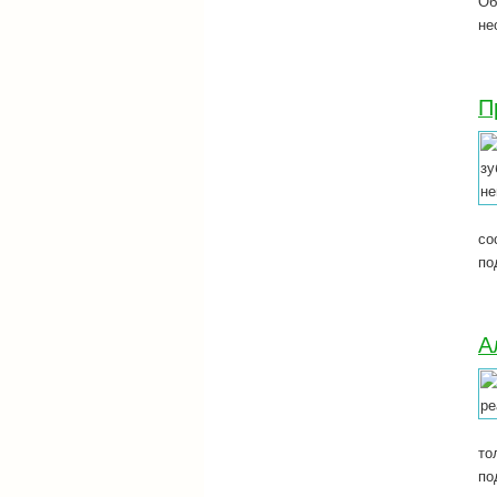
Об
не
П
со
по
А
то
по