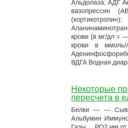
Альдолаза; АДГ А
вазопрессин (А
(кортикотро
Аланинаминотран
крови (в мг/дл = 
крови в ммоль/
Аденинфосфориб
ВДГА Водная диар
Некоторые п
пересчета в 
Белки — — Сыво
Альбумин Иммуног
Газы РО2 мм рт. с