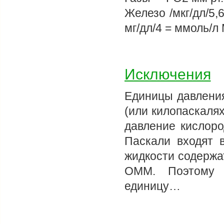
Железо /мкг/дл/
мг/дл/4 = ммоль/л
Исключения
Единицы давления
(или килопаскалях
давление кислоро
Паскали входят 
жидкости содержа
ОММ. Поэтому р
единицу…