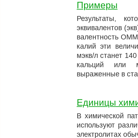
Примеры
Результаты, ко
эквивалентов (экв
валентность ОММ 
калий эти велич
мэкв/л станет 140
кальций или м
выраженные в ст
Единицы хими
В химической пат
используют разл
электролитах обыч