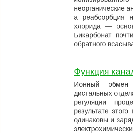
неорганические а
а реабсорбция н
хлорида — осно
Бикарбонат почт
обратного всасыв
Функция кана
Ионный обмен 
дистальных отдел
регуляции проц
результате этого
одинаковы и заря
электрохимически