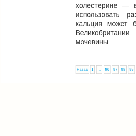
холестерине — в
использовать р
кальция может 
Великобритани
мочевины…
Назад
1
…
96
97
98
99