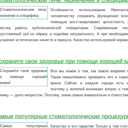
томатологические печи: назначение и специфик
Особенности использования Имплан
человечеству сохранить функционал все
помощью восстанавливают целостность з
чества работы зуботехнической лаборатории. Современные тех
кусственный зуб по образу и подобию натурального. А при необходим
учшения эстетических качеств и прикуса. Качество используемой кера
охраните свое здоровье при помощи хорошей к
Все мы знаем о том, как важно вовремя п
Также немаловажно проверять его в хоро
врачи. Сейчас в каждом городе есть м
поэтому у жителей возникает вопрос о то
инику — дело непростое. Поэтому, очень важно внимательно и ответств
амые популярные стоматологические процедур
Качество и его гарантии Только в том слу