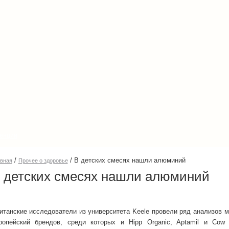
енции
/
/
В детских смесях нашли алюминий
авная
Прочее о здоровье
 детских смесях нашли алюминий
итанские исследователи из университета Keele провели ряд анализов 
ропейский брендов, среди которых и Hipp Organic, Aptamil и Cow