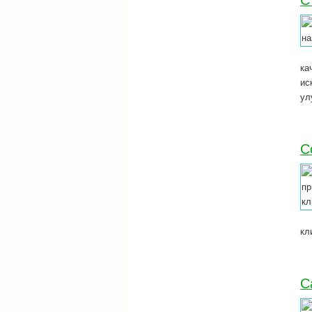
С
ка
ис
ул
С
кл
С