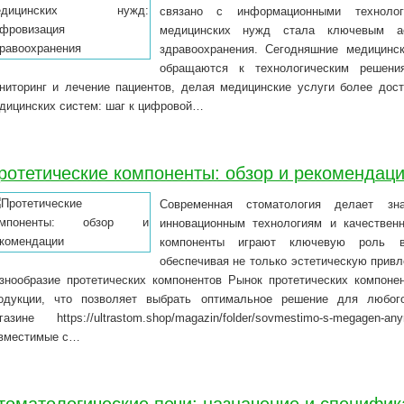
связано с информационными технолог
медицинских нужд стала ключевым ас
здравоохранения. Сегодняшние медицинс
обращаются к технологическим решения
ниторинг и лечение пациентов, делая медицинские услуги более дос
дицинских систем: шаг к цифровой…
ротетические компоненты: обзор и рекомендац
Современная стоматология делает зн
инновационным технологиям и качествен
компоненты играют ключевую роль в 
обеспечивая не только эстетическую привл
знообразие протетических компонентов Рынок протетических компоне
одукции, что позволяет выбрать оптимальное решение для любого
газине https://ultrastom.shop/magazin/folder/sovmestimo-s-megage
вместимые с…