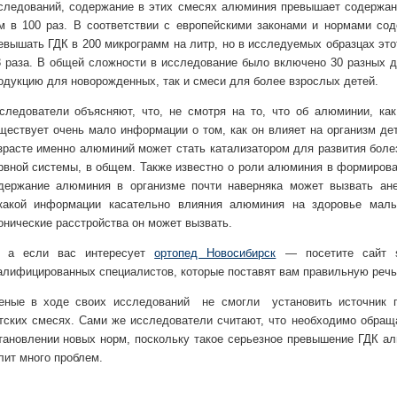
следований, содержание в этих смесях алюминия превышает содержан
м в 100 раз. В соответствии с европейскими законами и нормами со
евышать ГДК в 200 микрограмм на литр, но в исследуемых образцах эт
3 раза. В общей сложности в исследование было включено 30 разных д
одукцию для новорожденных, так и смеси для более взрослых детей.
следователи объясняют, что, не смотря на то, что об алюминии, как
ществует очень мало информации о том, как он влияет на организм дет
зрасте именно алюминий может стать катализатором для развития боле
рвной системы, в общем. Также известно о роли алюминия в формирова
держание алюминия в организме почти наверняка может вызвать ан
какой информации касательно влияния алюминия на здоровье малы
онические расстройства он может вызвать.
 а если вас интересует
ортопед Новосибирск
— посетите сайт st
алифицированных специалистов, которые поставят вам правильную речь
еные в ходе своих исследований не смогли установить источник 
тских смесях. Сами же исследователи считают, что необходимо обраща
тановлении новых норм, поскольку такое серьезное превышение ГДК 
лит много проблем.