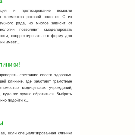
а
тация и протезирование помогли
х элементов ротовой полости. С их
убного ряда, но многое зависит от
нологии позволяют смоделировать
ости, скорректировать его форму для
мики имеет…
линики!
роверять состояние своего здоровья.
шей клинике, где работают грамотные
ножество медицинских учреждений,
м, куда же лучше обратиться. Выбрать
енно подойти к…
ы
чае, если специализированная клиника