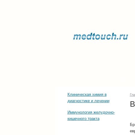
Прочее о здоровье
Последние тенд
Клиническая химия в
Гл
диагностике и лечении
В
Иммунология желудочно-
кишечного тракта
Бр
ев