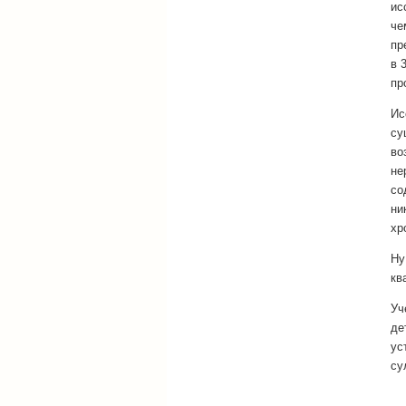
ис
че
пр
в 
пр
Ис
су
во
не
со
ни
хр
Ну
кв
Уч
де
ус
су