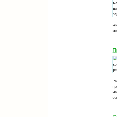
мо
ме
П
Ра
пр
ма
со