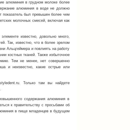
ие алюминия в грудном молоке более
держание алюминия в воде не должно
от показатель был превышен более чем
етских молочных смесей, включая как
 элементе известно, довольно много,
ей. Так, известно, что в более зрелом
зни Альцгеймера и повлиять на работу
нии костных тканей. Также избыточное
емию. Тем не менее, нет совершенно
ша и неизвестно, какие острые или
yledent.ru. Только там вы найдете
.
повышенного содержания алюминия в
ться к правительству с просьбами об
алюминия в пище младенцев в будущем