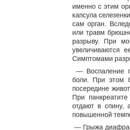
именно с этим ор
капсула селезенки
сам орган. Всле
или травм брюшно
разрыву. При мо
увеличиваются е
Симптомами разры
— Воспаление п
боли. При этом 
посередине живот
При панкреатите
отдают в спину, 
повышенной темпе
— Грыжа диафраг