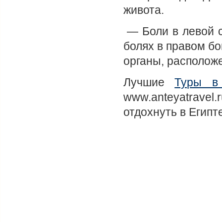
живота.
— Боли в левой с
болях в правом бо
органы, располож
Лучшие
Туры в
www.anteyatrave
отдохнуть в Египт