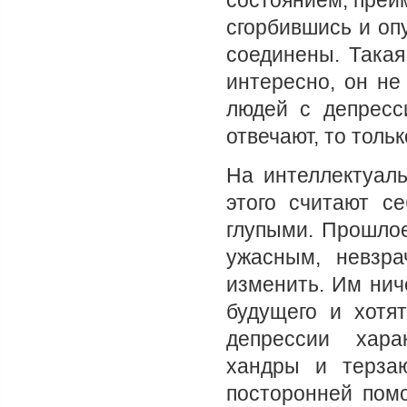
состоянием, преим
сгорбившись и опу
соединены. Такая
интересно, он не
людей с депресс
отвечают, то толь
На интеллектуаль
этого считают с
глупыми. Прошлое
ужасным, невзр
изменить. Им нич
будущего и хотят
депрессии хара
хандры и терза
посторонней помо