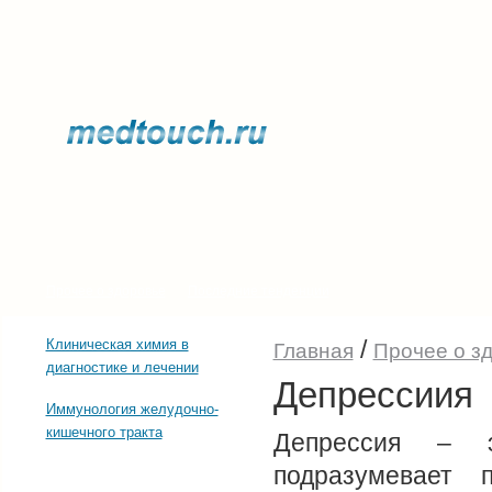
Прочее о здоровье
Последние тенденции
/
Клиническая химия в
Главная
Прочее о з
диагностике и лечении
Депрессиия
Иммунология желудочно-
кишечного тракта
Депрессия – э
подразумевает 