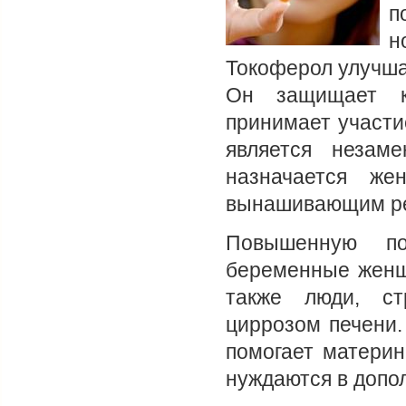
п
н
Токоферол улучша
Он защищает к
принимает участи
является незам
назначается же
вынашивающим ре
Повышенную по
беременные женщ
также люди, ст
циррозом печени
помогает материн
нуждаются в допо