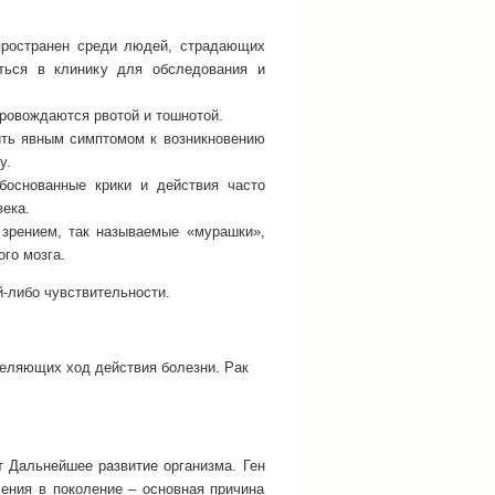
пространен среди людей, страдающих
ться в клинику для обследования и
провождаются рвотой и тошнотой.
ить явным симптомом к возникновению
у.
обоснованные крики и действия часто
века.
 зрением, так называемые «мурашки»,
го мозга.
-либо чувствительности.
деляющих ход действия болезни. Рак
т Дальнейшее развитие организма. Ген
ения в поколение – основная причина