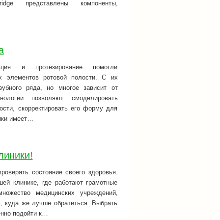
n-anyridge представлены компоненты,
а
тация и протезирование помогли
х элементов ротовой полости. С их
убного ряда, но многое зависит от
нологии позволяют смоделировать
ости, скорректировать его форму для
мики имеет…
линики!
роверять состояние своего здоровья.
шей клинике, где работают грамотные
ножество медицинских учреждений,
м, куда же лучше обратиться. Выбрать
енно подойти к…