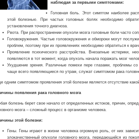
наблюдая за первыми симптомами:
Головная боль. Этот симптом наиболее рас
этой болезнью. При частых головных болях необходимо обрати
установления точного диагноза.
Рвота. При распространении опухоли мозга головные боли часто со
Головокружения. Частые головокружения и обмороки могут послуж
проблем, поэтому при их проявлениях необходимо обратиться к врач
Проявление психического расстройства. Внезапные истерики, не
появляются в тот момент, когда опухоль начала поражать мозг чело
Ухудшение зрения. Различные помехи пере глазами, проблемы со
чаще всего появляющиеся по утрам, служат симптомом рака головно
е одним симптомом проявления этой болезни является отсутствие какой
ичины появления рака головного мозга
бая болезнь берет свое начало от определенных истоков, причин, опре
ловного мозга – сложный процесс в организме человека.
ичины этой болезни:
Гены. Гены играют в жизни человека огромную роль, от них зависи
злокачественный опухоли головного мозга, передающийся из покол