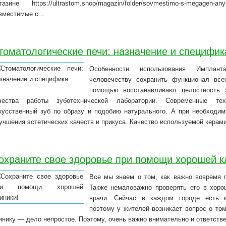
газине https://ultrastom.shop/magazin/folder/sovmestimo-s-megage
вместимые с…
томатологические печи: назначение и специфик
Особенности использования Имплан
человечеству сохранить функционал все
помощью восстанавливают целостность з
чества работы зуботехнической лаборатории. Современные тех
кусственный зуб по образу и подобию натурального. А при необходим
учшения эстетических качеств и прикуса. Качество используемой кера
охраните свое здоровье при помощи хорошей к
Все мы знаем о том, как важно вовремя п
Также немаловажно проверять его в хоро
врачи. Сейчас в каждом городе есть м
поэтому у жителей возникает вопрос о то
инику — дело непростое. Поэтому, очень важно внимательно и ответств