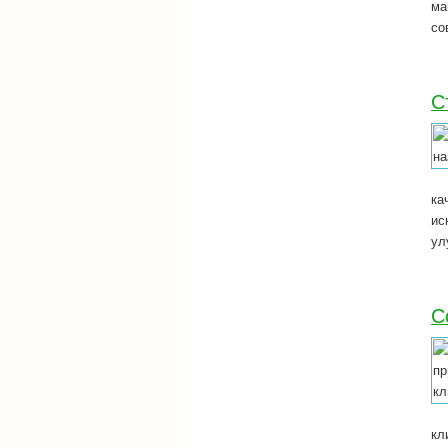
ма
со
С
ка
ис
ул
С
кл