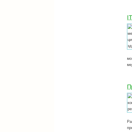
I
мо
ме
П
Ра
пр