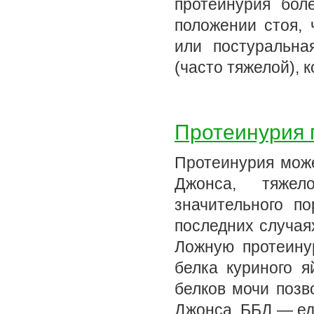
протеинурия бол
положении стоя, 
или постуральна
(часто тяжелой), 
Протеинурия 
Протеинурия може
Джонса, тяжел
значительного п
последних случая
Ложную протеину
белка куриного 
белков мочи позв
Джонса. ББД — е