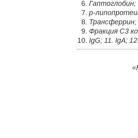
Гаптоглобин;
р-липопротеи
Трансферрин;
Фракция С3 к
IgG; 11. IgA; 12
«