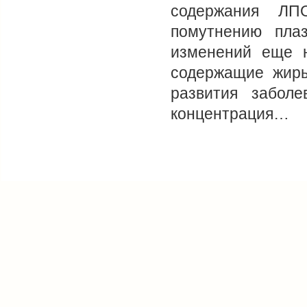
содержания ЛП
помутнению пла
изменений еще н
содержащие жиры
развития забол
концентрация…