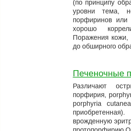
(по принципу обр
уровни тема, н
порфиринов или
хорошо коррел
Поражения кожи,
до обширного обр
Печеночные 
Различают ост
порфирия, porphy
porphyria cutane
приобретенная)
врожденную эрит
протопорфирию