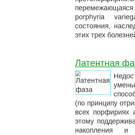
перемежающаяся
porphyria vari
состояния, насл
этих трех болезн
Латентная фа
Недо
умень
спосо
(по принципу отри
всех порфириях 
этому поддержива
накопления и 