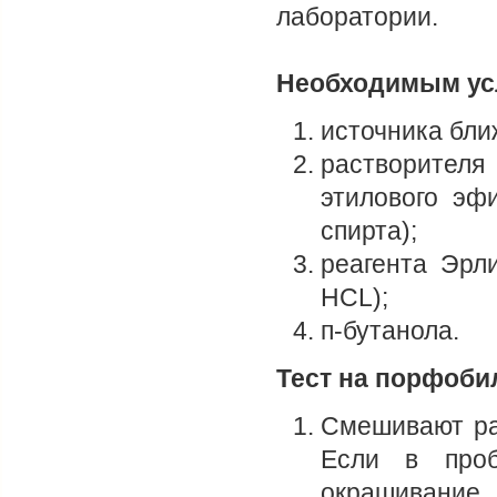
лаборатории.
Необходимым усл
источника бли
растворител
этилового эф
спирта);
реагента Эрл
НСL);
п-бутанола.
Тест на порфоби
Смешивают ра
Если в проб
окрашивание.