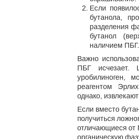
Если появило
бутанола, пр
разделения фа
бутанол (ве
наличием ПБГ.
Важно использова
ПБГ исчезает. 
уробилиноген, м
реагентом Эрлих
однако, извлекают
Если вместо бутан
получиться ложно
отличающиеся от 
органическую фаз