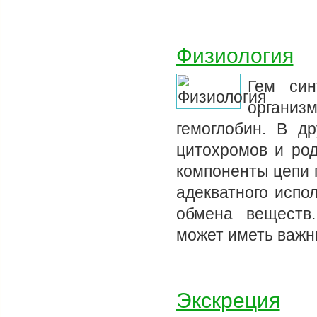
Физиология
Гем син
организ
гемоглобин. В др
цитохромов и ро
компоненты цепи 
адекватного испо
обмена веществ
может иметь важн
Экскреция