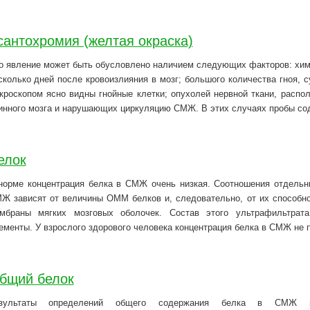
сантохромия (желтая окраска)
о явление может быть обусловлено наличием следующих факторов: хими
сколько дней после кровоизлияния в мозг; большого количества гноя,
кроскопом ясно видны гнойные клетки; опухолей нервной ткани, распо
инного мозга и нарушающих циркуляцию СМЖ. В этих случаях пробы со
елок
норме концентрация белка в СМЖ очень низкая. Соотношения отдельн
Ж зависят от величины ОММ белков и, следовательно, от их способнос
мбраны мягких мозговых оболочек. Состав этого ультрафильтрат
ементы. У взрослого здорового человека концентрация белка в СМЖ не п
бщий белок
зультаты определений общего содержания белка в СМЖ пр