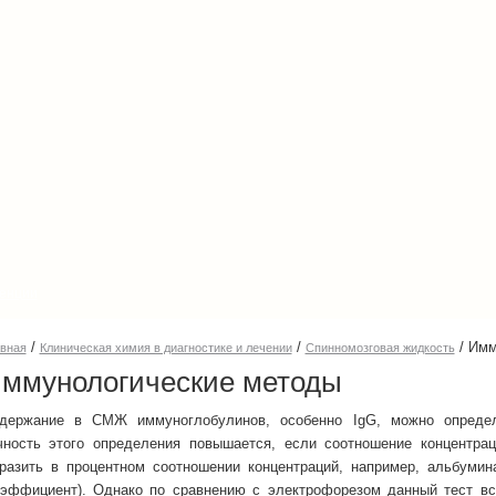
енции
/
/
/
Имм
авная
Клиническая химия в диагностике и лечении
Спинномозговая жидкость
ммунологические методы
держание в СМЖ иммуноглобулинов, особенно IgG, можно определи
чность этого определения повышается, если соотношение концентр
разить в процентном соотношении концентраций, например, альбуми
оэффициент). Однако по сравнению с электрофорезом данный тест в