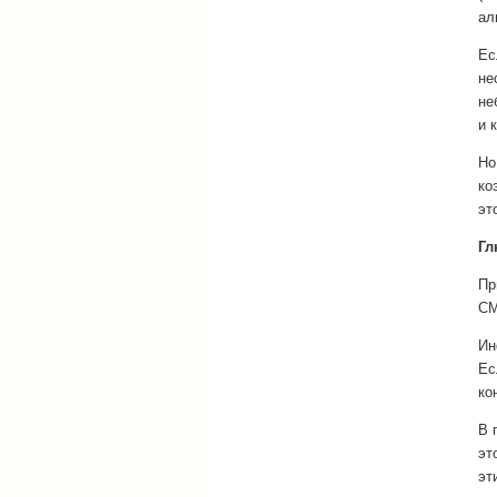
ал
Ес
не
не
и 
Но
ко
эт
Гл
Пр
СМ
Ин
Ес
ко
В 
эт
эт