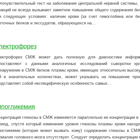
лочувствительный тест на заболевания центральной нервной системы, 
акций не всегда вызывают заметное повышение общего содержания бе
и следующих условиях: наличии крови (за счет гемоглобина или бел
еточных белков и экссудатов, образующихся на…
лектрофорез
ектрофорез СМЖ может дать полезную для диагностики информа
поставляют с данными аналогичных исследований сыворотки кр
наружение в СМЖ белков плазмы крови, имеющих относительно высок
й в значительных количествах, может указывать на повышение про
едставляет собой неспецифическую особенность самых…
ипогликемия
нцентрация глюкозы в СМЖ изменяется параллельно ее концентрации в 
риод, спустя который изменения уровня глюкозы плазмы крови наход
погликемии (которая может вызвать кому) содержание глюкозы в СМЖ
омалия головного мозга отсутствует. Следует определить концентрации 