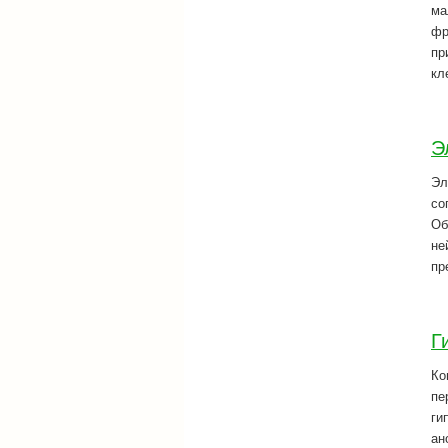
ма
фр
пр
кл
Э
Эл
со
Об
не
пр
Г
Ко
пе
ги
ан