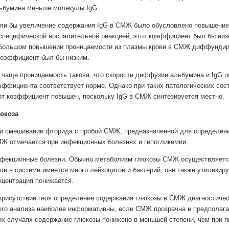
ьбумина меньше молекулы IgG.
ли бы увеличение содержания IgG в СМЖ было обусловлено повышением
специфической воспалительной реакцией, этот коэффициент был бы низ
большом повышении проницаемости из плазмы крови в СМЖ диффундиро
коэффициент был бы низким.
 чаще проницаемость такова, что скорости диффузии альбумина и IgG п
эффициента соответствует норме. Однако при таких патологических сос
от коэффициент повышен, поскольку IgG в СМЖ синтезируется местно.
юкоза
и смешивании фторида с пробой СМЖ, предназначенной для определения
Ж отмечается при инфекционных болезнях и гипогликемии.
фекционные болезни. Обычно метаболизм глюкозы СМЖ осуществляется 
ли в системе имеется много лейкоцитов и бактерий, они также утилизиру
нцентрация понижается.
присутствии гноя определение содержания глюкозы в СМЖ диагностическ
ого анализа наиболее информативны, если СМЖ прозрачна и предполага
их случаях содержание глюкозы понижено в меньшей степени, чем при п