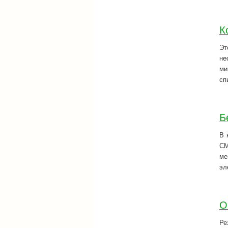
К
Эт
не
ми
сп
Б
В 
СМ
ме
эл
О
Ре