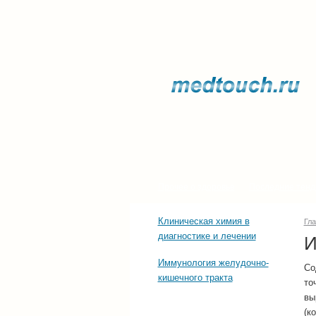
Прочее о здоровье
Последние тенд
Клиническая химия в
Гл
диагностике и лечении
И
Иммунология желудочно-
Со
кишечного тракта
то
вы
(к