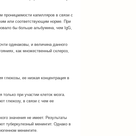
 проницаемости капилляров в связи с
ким или соответствующим норме. При
вало бы больше альбумина, чем IgG,
очти одинаковы, и величина данного
тояниях, как множественный склероз,
 глюкозы, ее низкая концентрация в
только при участии клеток мозга.
ют глюкозу, в связи с чем ее
ого значения не имеет. Результаты
ют туберкулезный менингит. Однако в
иогенном менингите.