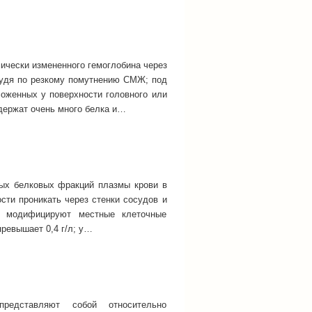
чески измененного гемоглобина через
 судя по резкому помутнению СМЖ; под
ложенных у поверхности головного или
держат очень много белка и…
ых белковых фракций плазмы крови в
ти проникать через стенки сосудов и
а модифицируют местные клеточные
ревышает 0,4 г/л; у…
едставляют собой относительно