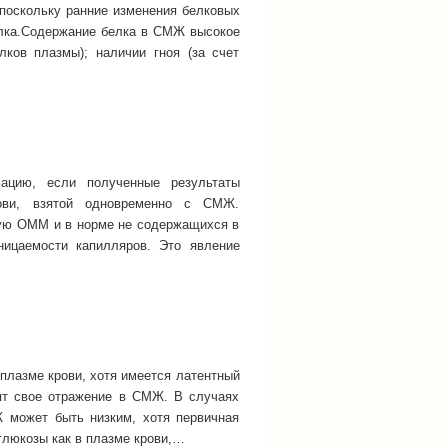
поскольку ранние изменения белковых
лка.Содержание белка в СМЖ высокое
ков плазмы); наличии гноя (за счет
цию, если полученные результаты
ови, взятой одновременно с СМЖ.
ую ОММ и в норме не содержащихся в
ницаемости капилляров. Это явление
плазме крови, хотя имеется латентный
ят свое отражение в СМЖ. В случаях
 может быть низким, хотя первичная
глюкозы как в плазме крови,…