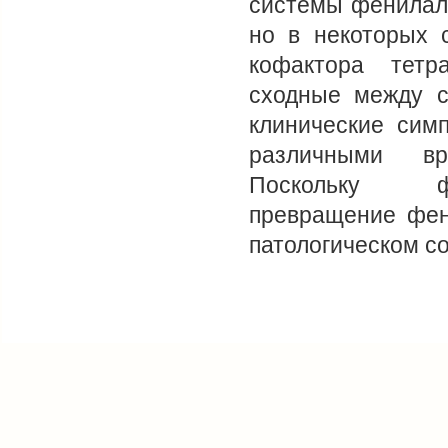
системы фенилал
но в некоторых 
кофактора тетр
сходные между с
клинические сим
различными вр
Поскольку фен
превращение фен
патологическом с