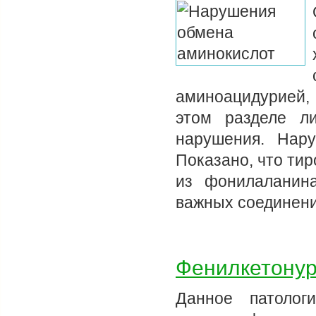
аминоацидурией, 
этом разделе л
нарушения. Нар
Показано, что тир
из фонилаланина
важных соединен
Фенилкетону
Данное патолог