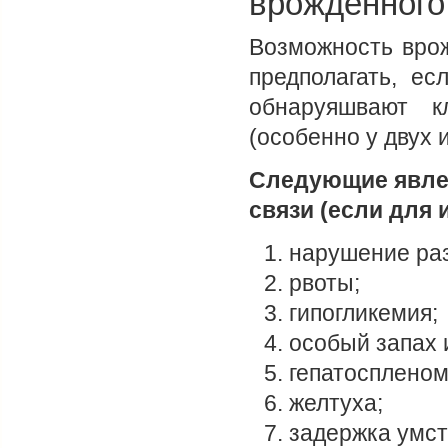
врожденного
Возможность вро
предполагать, е
обнаруяшвают к
(особенно у двух 
Следующие явлен
связи (если для 
нарушение раз
рвоты;
гипогликемия;
особый запах 
гепатоспленом
желтуха;
задержка умст