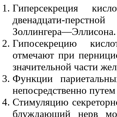
Гиперсекреция кис
двенадцати-перстн
Золлингера—Эллисона.
Гипосекрецию кисло
отмечают при перници
значительной части жел
Функции париетальны
непосредственно путем
Стимуляцию секреторно
блуждающий нерв мож