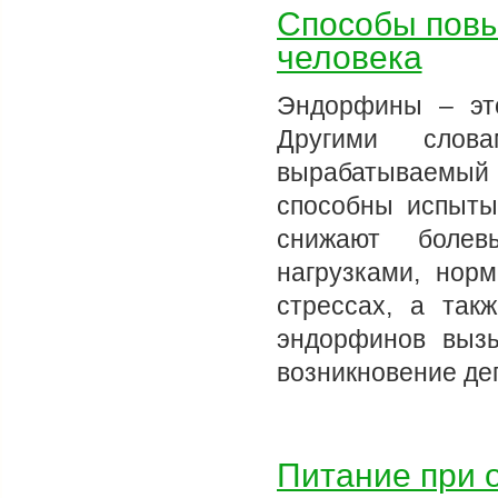
Способы повы
человека
Эндорфины – эт
Другими слова
вырабатываемый 
способны испыты
снижают болев
нагрузками, нор
стрессах, а так
эндорфинов вызы
возникновение де
Питание при о