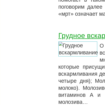
поговорим далее 
«мрт» означает м
Грудное вска
О
в
м
которые присущи
вскармливания де
четыре дня); Мо
молоко). Молозив
витаминов А и 
молозива…