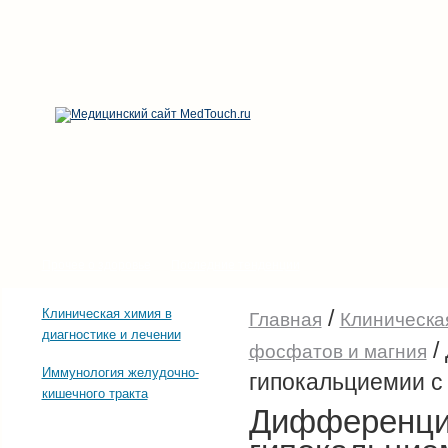
Прочее о здоровье
Последние тенденции
/
Клиническая химия в
Главная
Клиническая
диагностике и лечении
/
фосфатов и магния
Иммунология желудочно-
гипокальциемии с
кишечного тракта
Дифференциа