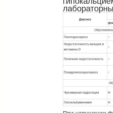
гипокальцие
лабораторны
Диагноз
фо
Обусловленн
Гипопаратиреоз
↑
Недостаточность кальция и
↓
витамина D
Почечная недостаточность
↑
Псевдогипопаратиреоз
↑
Об
Чрезмерная гидратация
Н
Гипоальбуминемия
Н