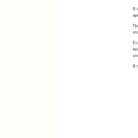
В 
ар
Пр
от
Ес
мо
от
В 