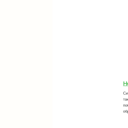
Н
Си
та
по
об