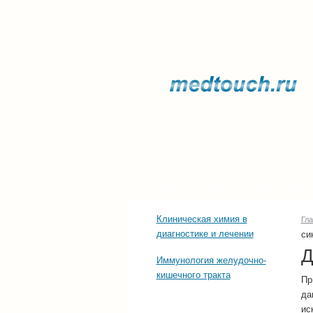
Прочее о здоровье
Последние тенд
Клиническая химия в
Гл
диагностике и лечении
си
Д
Иммунология желудочно-
кишечного тракта
Пр
да
ис