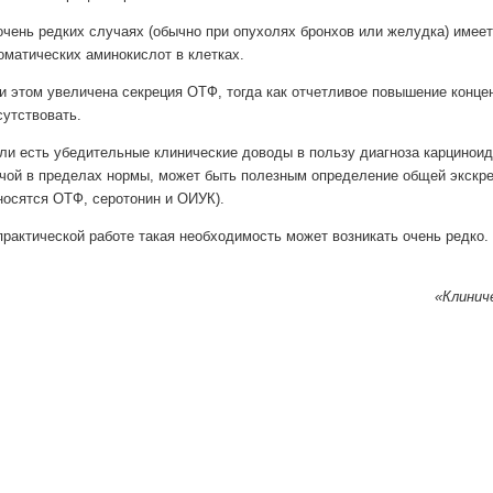
очень редких случаях (обычно при опухолях бронхов или желудка) имее
оматических аминокислот в клетках.
и этом увеличена секреция ОТФ, тогда как отчетливое повышение конц
сутствовать.
ли есть убедительные клинические доводы в пользу диагноза карциноид
чой в пределах нормы, может быть полезным определение общей экскрец
носятся ОТФ, серотонин и ОИУК).
практической работе такая необходимость может возникать очень редко.
«Клиниче