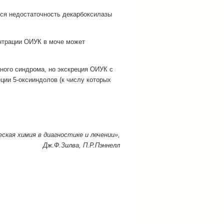
тся недостаточность декарбоксилазы
ентрации ОИУК в моче может
ного синдрома, но экскреция ОИУК с
ии 5-оксииндолов (к числу которых
ская химия в диагностике и лечении»,
Дж.Ф.Зилва, П.Р.Пэннелл