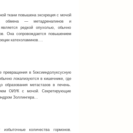
ой ткани повышена экскреция с мочой
 их обмена — метадреналинов и
является редкой опухолью, обычно
ов. Она сопровождается повышением
реции катехоламинов….
ле превращения в 5оксииндолуксусную
обычно локализуются в кишечнике, где
о образования метастазов в печень.
нием ОИУК с мочой. Секретирующие
синдром Золлингера…
 избыточные количества гормонов.