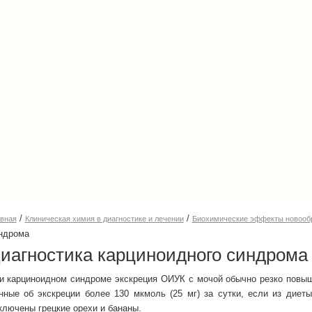
енции
/
/
авная
Клиническая химия в диагностике и лечении
Биохимические эффекты новооб
ндрома
иагностика карциноидного синдрома
и карциноидном синдроме экскреция ОИУК с мочой обычно резко повыш
нные об экскреции более 130 мкмоль (25 мг) за сутки, если из диет
ключены грецкие орехи и бананы.