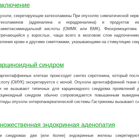
аключение
ухоли, секретирующие катехоламины При опухолях симпатической нервн
техоламинов (адреналина и норадреналина) и продуктов
симетоксиминдальной кислоты (ОММК или ВМК). Феохромоцитома 
тречающейся у взрослых, чаще всего в мозговом слое надпочечник
вления крови и другими симптомами, указывающими на стимуляцию сек
арциноидный синдром
аргентаффинных клетках происходит синтез серотонина, который пос
слоту (ОИУК) экскретируется с мочой. Опухоли аргентаффинной ткани 
и не вызывают типичных для карциноидного синдрома проявлений д
рциноидный синдром обычно сопровождается повышенным выведе
птиды опухоли энтеропанкреатической системы Гастриномы вызывают 
ножественная эндокринная аденопатия
и синдромах две (или более) эндокринные железы секретируют