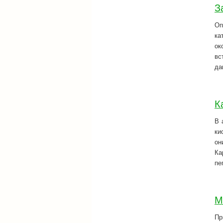
З
Оп
ка
ок
вс
да
К
В 
ки
он
Ка
пе
М
Пр