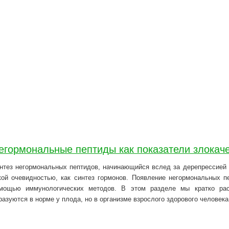
егормональные пептиды как показатели злокач
нтез негормональных пептидов, начинающийся вслед за дерепрессией 
кой очевидностью, как синтез гормонов. Появление негормональных п
мощью иммунологических методов. В этом разделе мы кратко рас
разуются в норме у плода, но в организме взрослого здорового человека