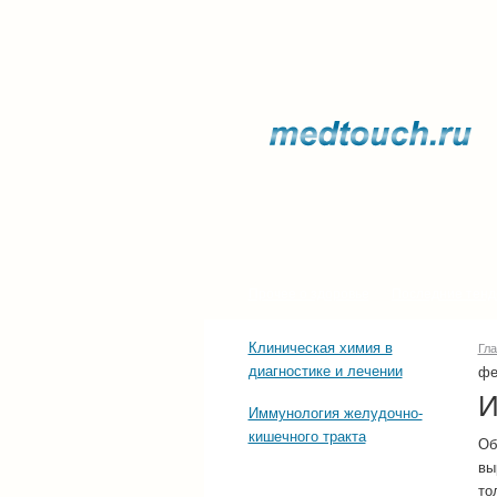
Прочее о здоровье
Последние тенд
Клиническая химия в
Гл
диагностике и лечении
фе
И
Иммунология желудочно-
кишечного тракта
Об
вы
то