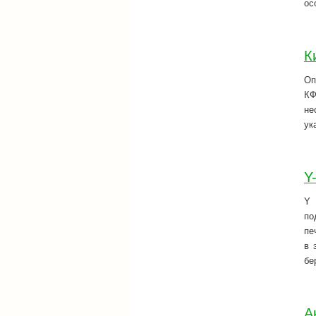
ос
К
Оп
КФ
не
ук
Y
Y 
по
пе
в 
бе
А