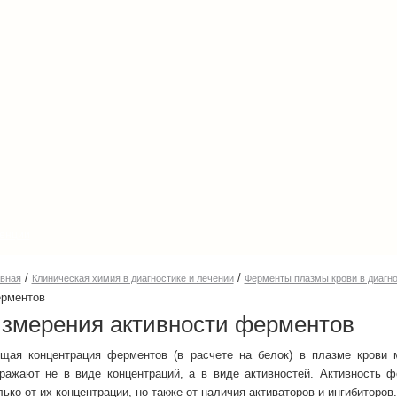
енции
/
/
авная
Клиническая химия в диагностике и лечении
Ферменты плазмы крови в диагно
рментов
змерения активности ферментов
щая концентрация ферментов (в расчете на белок) в плазме крови м
ражают не в виде концентраций, а в виде активностей. Активность фер
лько от их концентрации, но также от наличия активаторов и ингибиторов.