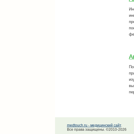
Ин
ин
пр
по
фе
А
По
пр
из
вы
пе
medtouch.ru - медицинский сайт
.
Все права защищены. ©2010-2026