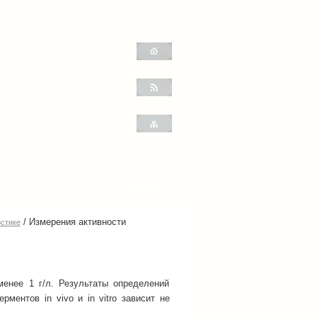
/
Измерения активности
стике
енее 1 г/л. Результаты определений
ментов in vivo и in vitro зависит не