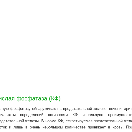
ислая фосфатаза (КФ)
слую фосфатазу обнаруживают в предстательной железе, печени, эритр
зультаты определений активности КФ используют преимущест
едстательной железы. В норме КФ, секретируемая предстательной желе
оток и лишь в очень небольшом количестве проникает в кровь. Пр