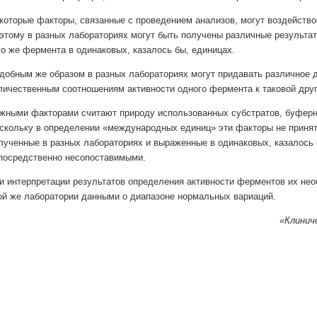
которые факторы, связанные с проведением анализов, могут воздействова
этому в разных лабораториях могут быть получены различные результат
го же фермента в одинаковых, казалось бы, единицах.
добным же образом в разных лабораториях могут придавать различное д
личественным соотношениям активности одного фермента к таковой друг
жными факторами считают природу использованных субстратов, буферны
скольку в определении «международных единиц» эти факторы не принят
лученные в разных лабораториях и выраженные в одинаковых, казалось 
посредственно несопоставимыми.
и интерпретации результатов определения активности ферментов их не
ой же лаборатории данными о диапазоне нормальных вариаций.
«Клиниче