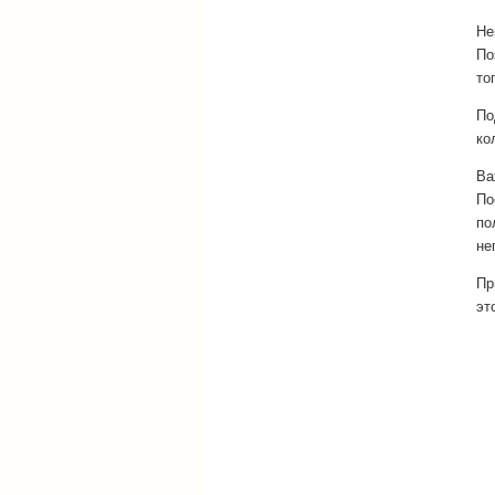
Не
По
то
По
ко
Ва
По
по
не
Пр
эт