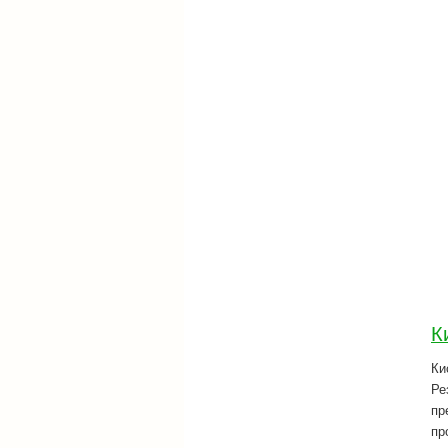
К
Ки
Ре
пр
пр