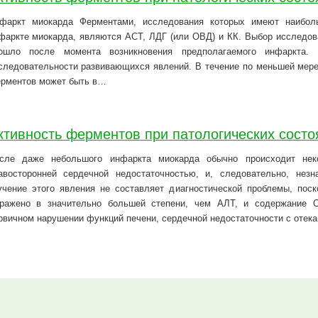
фаркт миокарда Ферментами, исследования которых имеют наибол
фаркте миокарда, являются ACT, ЛДГ (или ОВД) и КК. Выбор исследова
ошло после момента возникновения предполагаемого инфаркта.
следовательности развивающихся явлений. В течение по меньшей мере
рментов может быть в…
ктивность ферментов при патологических состо
сле даже небольшого инфаркта миокарда обычно происходит неко
авосторонней сердечной недостаточностью, и, следовательно, нез
учение этого явления не составляет диагностической проблемы, пос
ражено в значительно большей степени, чем АЛТ, и содержание 
рвичном нарушении функций печени, сердечной недостаточности с отека