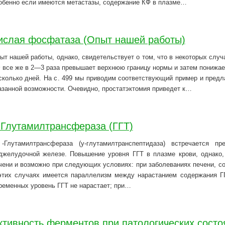
обенно если имеются метастазы, содержание КФ в плазме…
ислая фосфатаза (Опыт нашей работы)
ыт нашей работы, однако, свидетельствует о том, что в некоторых слу
 все же в 2—3 раза превышает верхнюю границу нормы и затем понижае
сколько дней. На с. 499 мы приводим соответствующий пример и предл
азанной возможности. Очевидно, простатэктомия приведет к…
-Глутамилтрансфераза (ГГТ)
-Глутамилтрансфераза (у-глутамилтранспептидаза) встречается п
джелудочной железе. Повышение уровня ГГТ в плазме крови, однако,
чени и возможно при следующих условиях: при заболеваниях печени, 
этих случаях имеется параллелизм между нарастанием содержания Г
ременных уровень ГГТ не нарастает; при…
ктивность ферментов при патологических состо