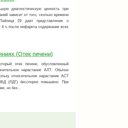
ьшую диагностическую ценность при
ний зависит от того, сколько времени
 Таблица 29 дает представление о
 4 ч после инфаркта содержание всех
яниях (Отек печени)
торый отек печени, обусловленный
начительное нарастание АЛТ. Обычно
кольку относительное нарастание ACT
ОБД (ЛДГ) бесспорно повышено. При
ми, но без…