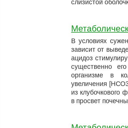
слизистой оболоч
Метаболическ
В условиях сужен
зависит от вывед
ацидоз стимулиру
существенно ег
организме в ко
увеличения [НСО3
из клубочкового 
в просвет почечн
Метаболическ