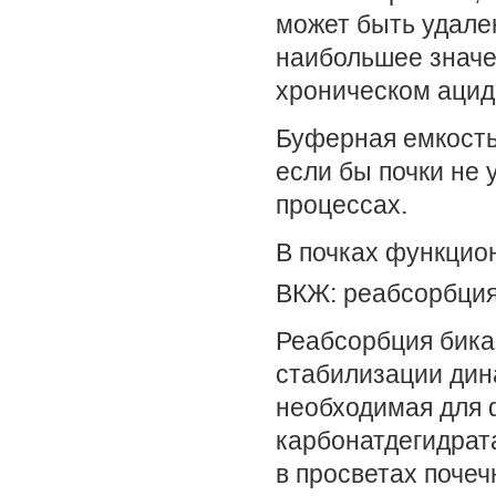
может быть удален
наибольшее значе
хроническом ацид
Буферная емкость
если бы почки не 
процессах.
В почках функцио
ВКЖ: реабсорбция
Реабсорбция бик
стабилизации дин
необходимая для
карбонатдегидрата
в просветах поче