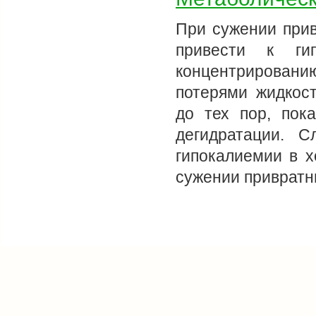
При сужении прив
привести к гип
концентрированию
потерями жидкост
до тех пор, пок
дегидратации. С
гипокалиемии в 
сужении привратн