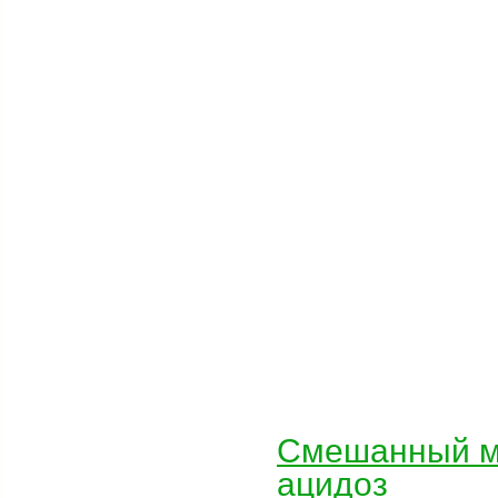
Смешанный ме
ацидоз