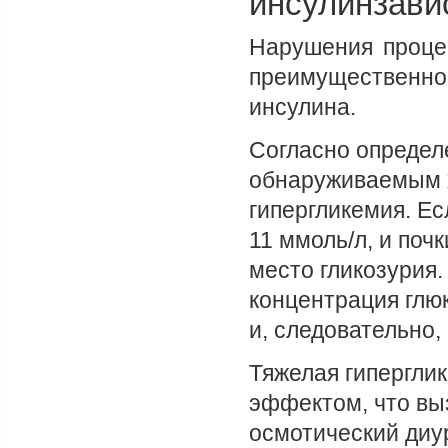
инсулинзави
Нарушения проце
преимущественн
инсулина.
Согласно определ
обнаруживаемым х
гипергликемия. Е
11 ммоль/л, и по
место гликозурия
концентрация глю
и, следовательно, 
Тяжелая гипергли
эффектом, что вы
осмотический диу