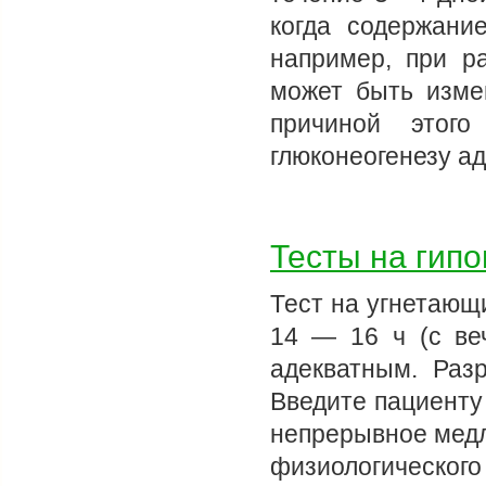
когда содержани
например, при ра
может быть изме
причиной этого
глюконеогенезу а
Тесты на гип
Тест на угнетающ
14 — 16 ч (с ве
адекватным. Раз
Введите пациенту
непрерывное медл
физиологическог