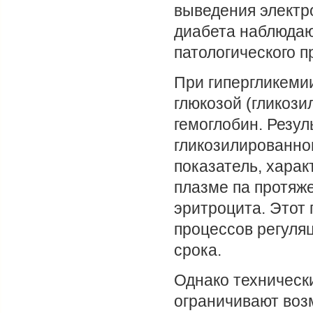
выведения электр
диабета наблюдаю
патологического п
При гипергликеми
глюкозой (гликози
гемоглобин. Резу
гликозилированног
показатель, хара
плазме па протяж
эритроцита. Этот 
процессов регуля
срока.
Однако техническ
ограничивают воз