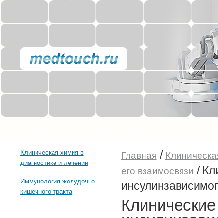
Прочее о здоровье
Последние тенденции
/
Клиническая химия в
Главная
Клиническая
диагностике и лечении
/
Кл
его взаимосвязи
Иммунология желудочно-
инсулинзависимог
кишечного тракта
Клинические