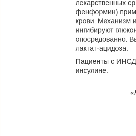
лекарственных ср
фенформин) приме
крови. Механизм и
ингибируют глюко
опосредованно. В
лактат-ацидоза.
Пациенты с ИНСД 
инсулине.
«