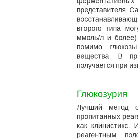
ферментативны
представителя С
восстанавливаю
второго типа мо
ммоль/л и более)
помимо глюкозы
вещества. В пр
получается при 
Глюкозурия
Лучший метод о
пропитанных реаг
как клинистикс. 
реагентным пол