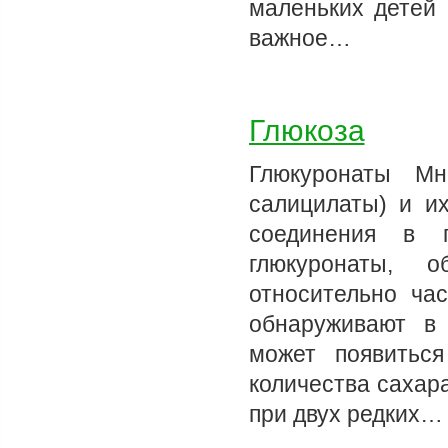
маленьких детей 
важное…
Глюкоза
Глюкуронаты Мн
салицилаты) и и
соединения в п
глюкуронаты, о
относительно час
обнаруживают в 
может появитьс
количества сахар
при двух редких…