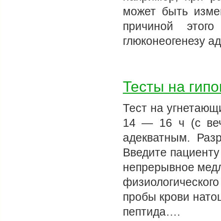
может быть изме
причиной этого
глюконеогенезу а
Тесты на гип
Тест на угнетающ
14 — 16 ч (с ве
адекватным. Раз
Введите пациенту
непрерывное медл
физиологическог
пробы крови нато
пептида….