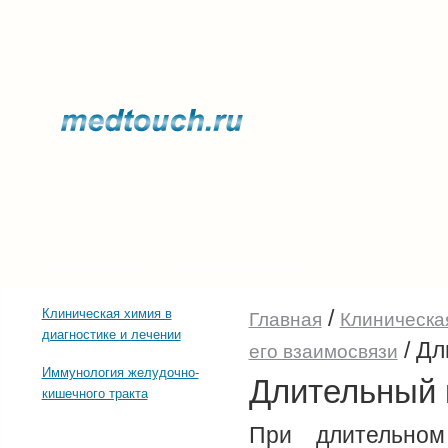
Прочее о здоровье
Последние тенденции
/
Клиническая химия в
Главная
Клиническая
диагностике и лечении
/
Дл
его взаимосвязи
Иммунология желудочно-
Длительный 
кишечного тракта
При длительном