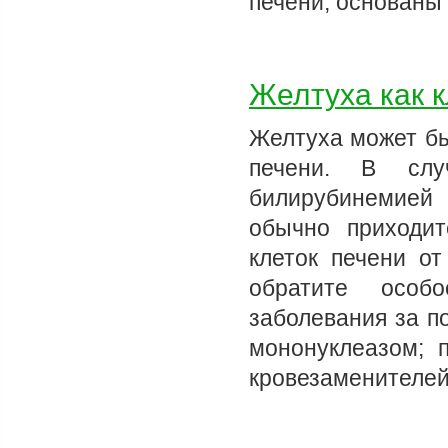
печени, основаны
Желтуха как 
Желтуха может бы
печени. В слу
билирубинемией
обычно приходи
клеток печени о
обратите особ
заболевания за п
мононуклеазом; 
кровезаменителе