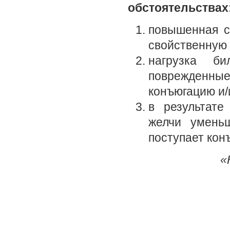
обстоятельствах
повышенная с
свойственную 
нагрузка б
поврежденны
конъюгацию и/
в результате
желчи умень
поступает кон
«