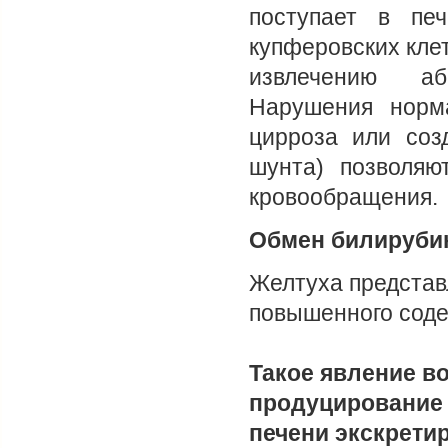
поступает в печ
купферовских кле
извлечению аб
Нарушения норма
цирроза или соз
шунта) позволяю
кровообращения.
Обмен билирубин
Желтуха представ
повышенного соде
Такое явление во
продуцирование
печени экскрети