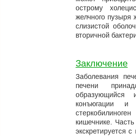
острому холецис
желчного пузыря
слизистой оболо
вторичной бактер
Заключение
Заболевания пе
печени принад
образующийся и
конъюгации и
стеркобилиноге
кишечнике. Часть
экскретируется с