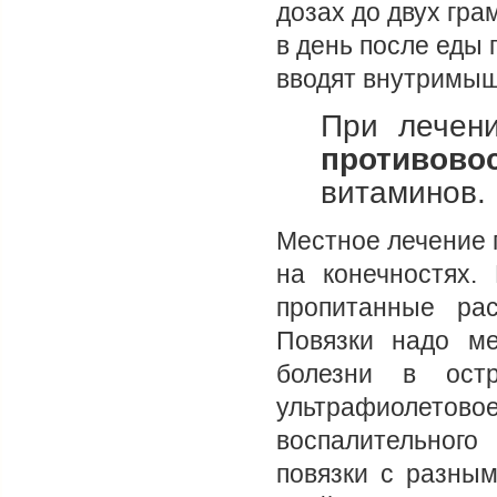
дозах до двух гра
в день после еды 
вводят внутримыш
При лечен
противово
витаминов.
Местное лечение 
на конечностях.
пропитанные ра
Повязки надо ме
болезни в ост
ультрафиолет
воспалительного
повязки с разны