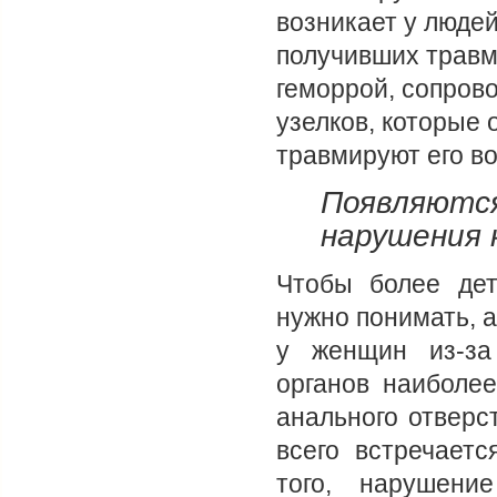
возникает у люде
получивших трав
геморрой, сопров
узелков, которые 
травмируют его в
Появляют
нарушения 
Чтобы более дет
нужно понимать, 
у женщин из-за
органов наиболе
анального отверс
всего встречаетс
того, нарушени