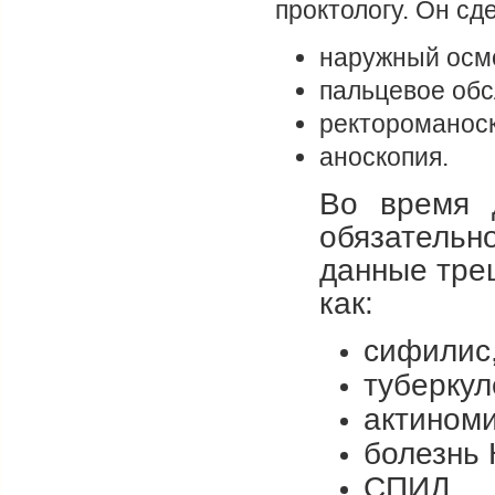
проктологу. Он сд
наружный осмо
пальцевое обс
ректороманоск
аноскопия.
Во время 
обязательн
данные тре
как:
сифилис
туберкул
актиноми
болезнь 
СПИД,