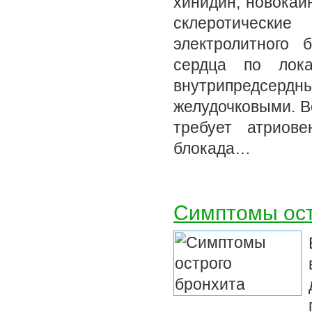
хинидин, новокаи
склеротическ
электролитного
сердца по лока
внутрипредсер
желудочковыми. В
требует атриове
блокада…
Симптомы ост