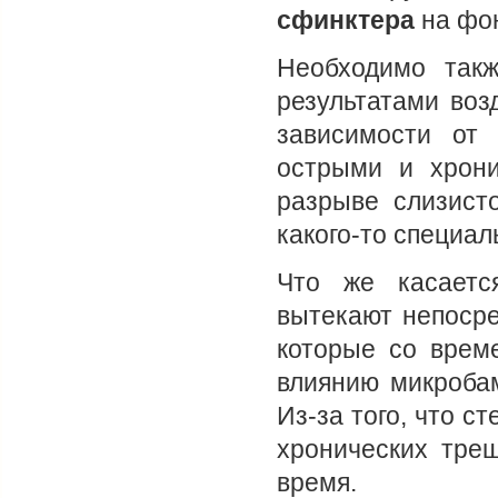
сфинктера
на фон
Необходимо так
результатами воз
зависимости от
острыми и хрон
разрыве слизист
какого-то специал
Что же касаетс
вытекают непосре
которые со врем
влиянию микробам
Из-за того, что с
хронических тре
время.