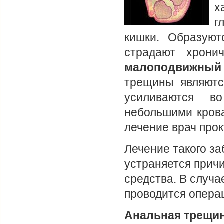
х
г
кишки. Образую
страдают хрони
малоподвижны
трещины являютс
усиливаются в
небольшими кров
лечение врач прок
Лечение такого за
устраняется прич
средства. В случа
проводится опера
Анальная трещин