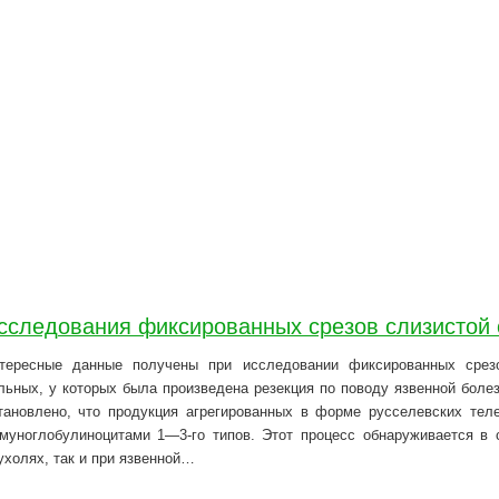
сследования фиксированных срезов слизистой 
тересные данные получены при исследовании фиксированных срез
льных, у которых была произведена резекция по поводу язвенной болез
тановлено, что продукция агрегированных в форме русселевских тел
муноглобулиноцитами 1—3-го типов. Этот процесс обнаруживается в 
ухолях, так и при язвенной…