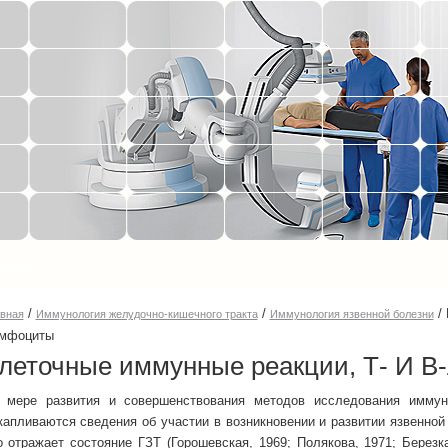
енции
/
/
/
авная
Иммунология желудочно-кишечного тракта
Иммунология язвенной болезни
мфоциты
леточные иммунные реакции, Т- И 
 мере развития и совершенствования методов исследования иммун
капливаются сведения об участии в возникновении и развитии язвенной
о отражает состояние ГЗТ (Горошевская, 1969; Полякова, 1971; Березк