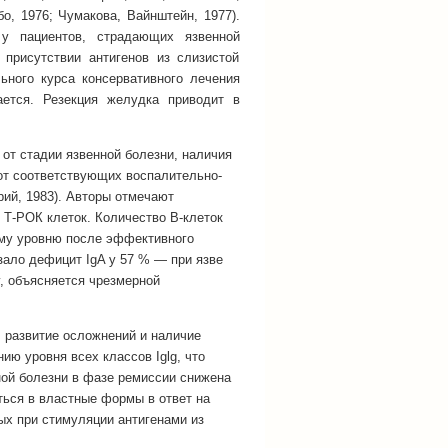
бо, 1976; Чумакова, Вайнштейн, 1977).
у пациентов, страдающих язвенной
присутствии антигенов из слизистой
ьного курса консервативного лечения
ается. Резекция желудка приводит в
от стадии язвенной болезни, наличия
 от соответствующих воспалительно-
ий, 1983). Авторы отмечают
Т-РОК клеток. Количество В-клеток
ому уровню после эффективного
зало дефицит IgA у 57 % — при язве
, объясняется чрезмерной
, развитие осложнений и наличие
ю уровня всех классов Iglg, что
ной болезни в фазе ремиссии снижена
ься в властные формы в ответ на
х при стимуляции антигенами из