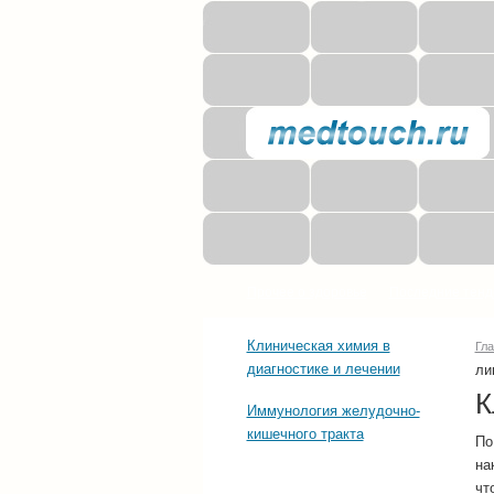
Прочее о здоровье
Последние тенд
Клиническая химия в
Гл
диагностике и лечении
ли
К
Иммунология желудочно-
кишечного тракта
По
на
чт