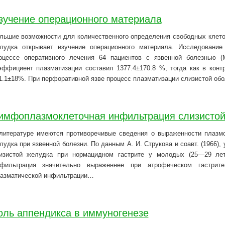
зучение операционного материала
льшие возможности для количественного определения свободных клето
лудка открывает изучение операционного материала. Исследование
оцессе оперативного лечения 64 пациентов с язвенной болезнью (М
эффициент плазматизации составил 1377.4±170.8 %, тогда как в конт
1.1±18%. При перфоративной язве процесс плазматизации слизистой об
имфоплазмоклеточная инфильтрация слизистой
литературе имеются противоречивые сведения о выраженности плазмо
лудка при язвенной болезни. По данным А. И. Струкова и соавт. (1966)
изистой желудка при нормацидном гастрите у молодых (25—29 ле
фильтрация значительно выраженнее при атрофическом гастрит
азматической инфильтрации…
оль аппендикса в иммуногенезе