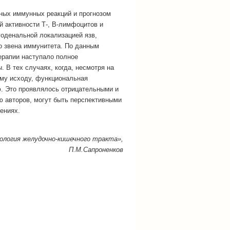
ных иммунных реакций и прогнозом
й активности Т-, В-лимфоцитов и
оденальной локализацией язв,
о звена иммунитета. По данным
ерапии наступало полное
 В тех случаях, когда, несмотря на
му исходу, функциональная
. Это проявлялось отрицательными и
ю авторов, могут быть перспективными
ениях.
логия желудочно-кишечного тракта»,
П.М.Сапроненков