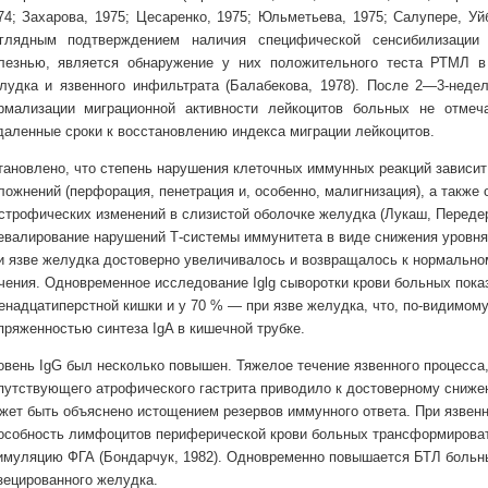
74; Захарова, 1975; Цесаренко, 1975; Юльметьева, 1975; Салупере, Уй
глядным подтверждением наличия специфической сенсибилизации 
лезнью, является обнаружение у них положительного теста РТМЛ в 
лудка и язвенного инфильтрата (Балабекова, 1978). После 2—3-недел
рмализации миграционной активности лейкоцитов больных не отмеч
даленные сроки к восстановлению индекса миграции лейкоцитов.
тановлено, что степень нарушения клеточных иммунных реакций зависит 
ложнений (перфорация, пенетрация и, особенно, малигнизация), а также
строфических изменений в слизистой оболочке желудка (Лукаш, Передер
евалирование нарушений Т-системы иммунитета в виде снижения уровня 
и язве желудка достоверно увеличивалось и возвращалось к нормальн
чения. Одновременное исследование Iglg сыворотки крови больных пока
енадцатиперстной кишки и у 70 % — при язве желудка, что, по-видимому
пряженностью синтеза IgA в кишечной трубке.
овень IgG был несколько повышен. Тяжелое течение язвенного процесса
путствующего атрофического гастрита приводило к достоверному снижени
жет быть объяснено истощением резервов иммунного ответа. При язвен
особность лимфоцитов периферической крови больных трансформироват
имуляцию ФГА (Бондарчук, 1982). Одновременно повышается БТЛ больны
зецированного желудка.