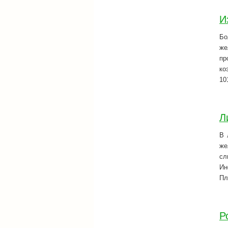
И
Бо
же
пр
ко
10
Л
В 
же
сл
Ин
Пл
Р