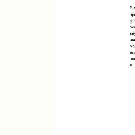
В 
пр
ма
ос
вн
во
ма
ак
по
дл