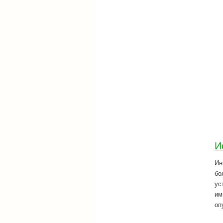
И
Ин
бо
ус
им
оп