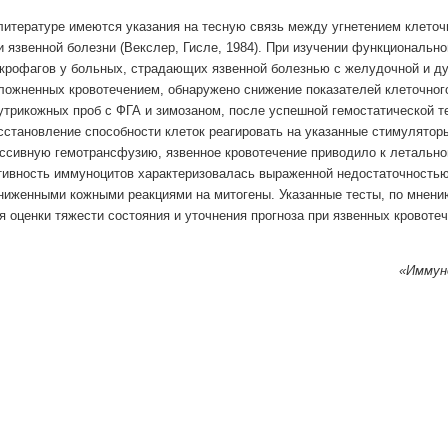
литературе имеются указания на тесную связь между угнетением клеточ
и язвенной болезни (Векслер, Гисле, 1984). При изучении функционально
крофагов у больных, страдающих язвенной болезнью с желудочной и ду
ложненных кровотечением, обнаружено снижение показателей клеточног
утрикожных проб с ФГА и зимозаном, после успешной гемостатической т
сстановление способности клеток реагировать на указанные стимуляторы.
ссивную гемотрансфузию, язвенное кровотечение приводило к летально
тивность иммуноцитов характеризовалась выраженной недостаточностью
ниженными кожными реакциями на митогены. Указанные тесты, по мнени
я оценки тяжести состояния и уточнения прогноза при язвенных кровотеч
«Иммуно