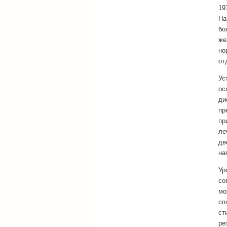
19
На
бо
же
но
от
Ус
ос
ди
пр
пр
ле
дв
на
Ур
со
мо
сп
ст
ре