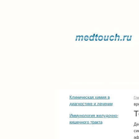
Прочее о здоровье
Последние тенд
Клиническая химия в
Гл
диагностике и лечении
вр
Т
Иммунология желудочно-
кишечного тракта
Де
си
аф