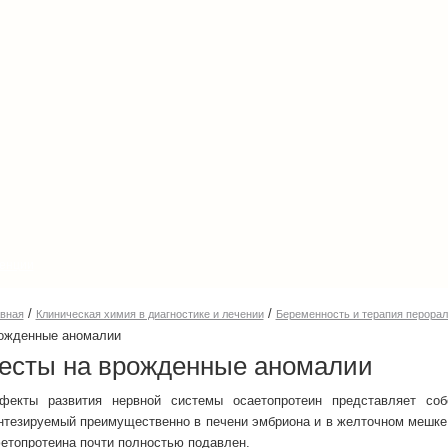
енции
/
/
авная
Клиническая химия в диагностике и лечении
Беременность и терапия перора
ожденные аномалии
есты на врожденные аномалии
фекты развития нервной системы осaетопротеин представляет собо
нтезируемый преимущественно в печени эмбриона и в желточном мешке.
етопротеина почти полностью подавлен.