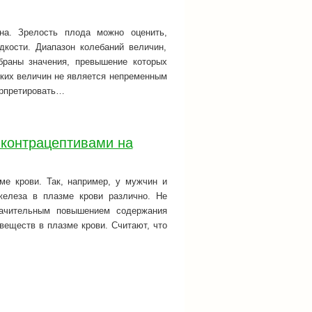
на. Зрелость плода можно оценить,
кости. Диапазон колебаний величин,
браны значения, превышение которых
зких величин не является непременным
ерпретировать…
 контрацептивами на
е крови. Так, например, у мужчин и
елеза в плазме крови различно. Не
начительным повышением содержания
 веществ в плазме крови. Считают, что