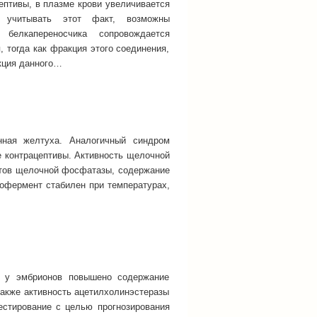
птивы, в плазме крови увеличивается
е учитывать этот факт, возможны
белкапереносчика сопровождается
 тогда как фракция этого соединения,
акция данного…
нная желтуха. Аналогичный синдром
 контрацептивы. Активность щелочной
нтов щелочной фосфатазы, содержание
изофермент стабилен при температурах,
ы у эмбрионов повышено содержание
также активность ацетилхолинэстеразы
естирование с целью прогнозирования