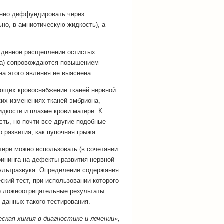
енно диффундировать через
но, в амниотическую жидкость), а
жденное расщепление остистых
зга) сопровождаются повышением
а этого явления не выяснена.
яющих кровоснабжение тканей нервной
ких изменениях тканей эмбриона,
дкости и плазме крови матери. К
ть, но почти все другие подобные
развития, как пупочная грыжа.
ери можно использовать (в сочетании
рининга на дефекты развития нервной
ультразвука. Определение содержания
кий тест, при использовании которого
) ложноотрицательные результаты.
 данных такого тестирования.
ская химия в диагностике и лечении»,