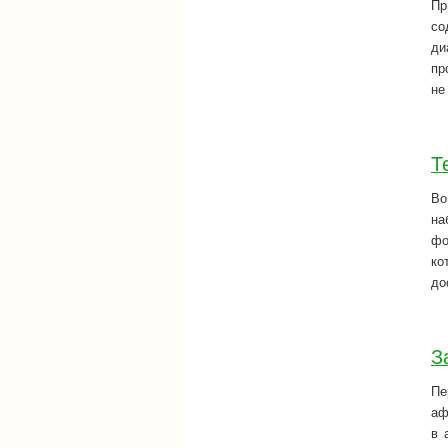
Пр
со
ди
пр
не
Т
Во
на
фо
ко
до
З
Пе
аф
в 