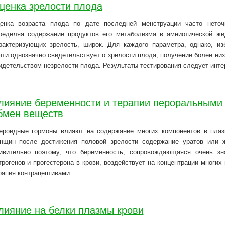
ценка зрелости плода
енка возраста плода по дате последней менструации часто неточ
ределяя содержание продуктов его метаболизма в амниотической жид
рактеризующих зрелость, широк. Для каждого параметра, однако, из
чти однозначно свидетельствует о зрелости плода; получение более ни
идетельством незрелости плода. Результаты тестирования следует инт
лияние беременности и терапии пероральными
бмен веществ
ероидные гормоны влияют на содержание многих компонентов в плазм
нщин после достижения половой зрелости содержание уратов или ж
ивительно поэтому, что беременность, сопровождающаяся очень з
трогенов и прогестерона в крови, воздействует на концентрации многих
рапия контрацептивами…
лияние на белки плазмы крови