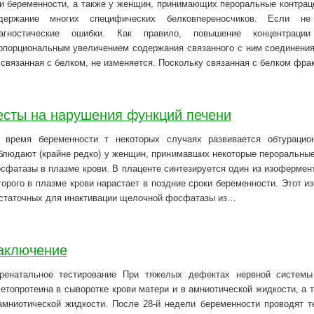
и беременности, а также у женщин, принимающих пероральные контраце
держание многих специфических белковпереносчиков. Если н
агностические ошибки. Как правило, повышение концентрации 
опорциональным увеличением содержания связанного с ним соединения,
 связанная с белком, не изменяется. Поскольку связанная с белком фр
есты на нарушения функций печени
 время беременности т некоторых случаях развивается обтурацио
блюдают (крайне редко) у женщин, принимавших некоторые пероральные
сфатазы в плазме крови. В плаценте синтезируется один из изоферме
торого в плазме крови нарастает в поздние сроки беременности. Этот 
статочных для инактивации щелочной фосфатазы из…
аключение
ренатальное тестирование При тяжелых дефектах нервной систем
етопротеина в сыворотке крови матери и в амниотической жидкости, а 
амниотической жидкости. После 28-й недели беременности проводят т