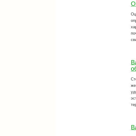
О
Оц
оп
ха
по
св
В
о
Ст
же
уд
эс
те
В