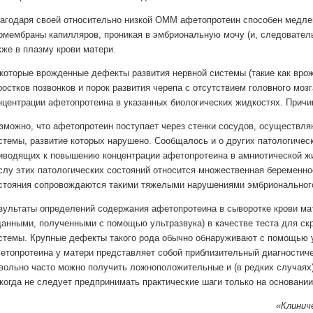
агодаря своей относительно низкой ОММ афетопротеин способен медл
омембраны капилляров, проникая в эмбриональную мочу (и, следователь
кже в плазму крови матери.
которые врожденные дефекты развития нервной системы (такие как вро
ростков позвонков и порок развития черепа с отсутствием головного мо
нцентрации афетопротеина в указанных биологических жидкостях. Причин
зможно, что афетопротеин поступает через стенки сосудов, осуществл
стемы, развитие которых нарушено. Сообщалось и о других патологичес
иводящих к повышению концентрации афетопротеина в амниотической жи
слу этих патологических состояний относится множественная беременнос
стояния сопровождаются такими тяжелыми нарушениями эмбрионального 
зультаты определений содержания афетопротеина в сыворотке крови мат
данными, полученными с помощью ультразвука) в качестве теста для ск
стемы. Крупные дефекты такого рода обычно обнаруживают с помощью 
етопротеина у матери представляет собой приблизительный диагностичес
вольно часто можно получить ложноположительные и (в редких случаях
когда не следует предпринимать практические шаги только на основании
«Клиниче