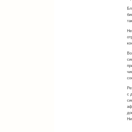
Бл
би
та
Не
от
ко
Во
си
пр
чи
со
Ре
с 
си
аф
до
Ни