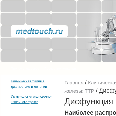
Прочее о здоровье
Последние тенденции
/
Клиническая химия в
Главная
Клиническая
диагностике и лечении
/
Дисфу
железы: ТТР
Иммунология желудочно-
Дисфункция 
кишечного тракта
Наиболее распр