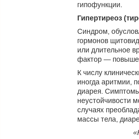
гипофункции.
Гипертиреоз (тир
Синдром, обуслов
гормонов щитовид
или длительное в
фактор — повышен
К числу клиническ
иногда аритмии, п
диарея. Симптомы
неустойчивости м
случаях преоблад
массы тела, диар
«