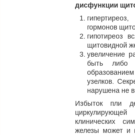
дисфункции щит
гипертиреоз
гормонов щито
гипотиреоз в
щитовидной ж
увеличение р
быть либо 
образование
узелков. Сек
нарушена не в
Избыток пли д
циркулирующей 
клинических си
железы может и 