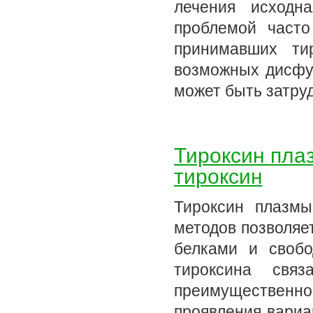
лечения исходн
проблемой часто
принимавших ти
возможных дисфу
может быть затру
Тироксин пла
тироксин
Тироксин плазм
методов позволяе
белками и свобо
тироксина свя
преимуществен
проявления вариа