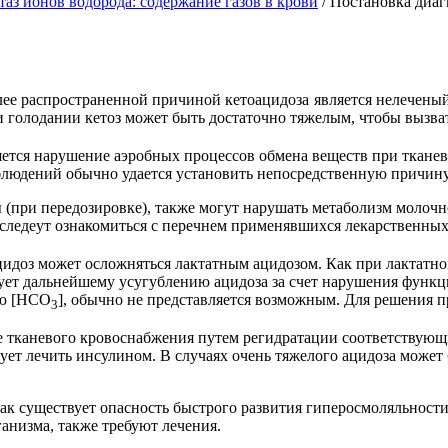
таз ионов водорода: содержание газов в крови
/
Постановка диаг
лее распространенной причиной кетоацидоза является нелечены
и голодании кетоз может быть достаточно тяжелым, чтобы вызват
ется нарушение аэробных процессов обмена веществ при тканев
людений обычно удается установить непосредственную причину
(при передозировке), также могут нарушать метаболизм молочно
, следеут ознакомиться с перечнем применявшихся лекарственных
доз может осложняться лактатным ацидозом. Как при лактатном
ует дальнейшему усугублению ацидоза за счет нарушения функц
ию [НСО
], обычно не представляется возможным. Для решения пр
3
 тканевого кровоснабжения путем регидратации соответствую
ует лечить инсулином. В случаях очень тяжелого ацидоза може
 как существует опасность быстрого развития гиперосмоляльно
ганизма, также требуют лечения.