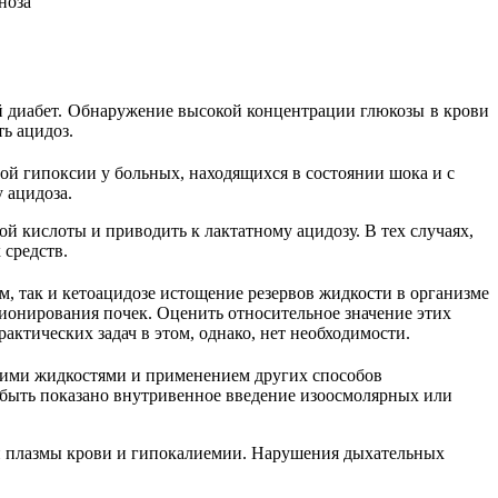
ноза
й диабет. Обнаружение высокой концентрации глюкозы в крови
ь ацидоз.
ой гипоксии у больных, находящихся в состоянии шока и с
 ацидоза.
й кислоты и приводить к лактатному ацидозу. В тех случаях,
 средств.
, так и кетоацидозе истощение резервов жидкости в организме
ионирования почек. Оценить относительное значение этих
актических задач в этом, однако, нет необходимости.
щими жидкостями и применением других способов
т быть показано внутривенное введение изоосмолярных или
сти плазмы крови и гипокалиемии. Нарушения дыхательных