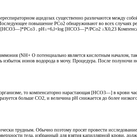
ереспираторном ацидозах существенно различаются между собой
оследующее повышение РСо2 обнаруживают во всех случаях рес
ия [НСО3—]*РСо3 . pH↓=6,l+log [НСО3—]*/РСо2 ↓X0,23 Компе
аммония (NH+ O потенциально является кислотным началом, так
избыток ионов водорода в мочу. Процедура. После полуночи не 
организме, то компенсаторно нарастающая [НСО3—] в крови част
азуется больше СО2, и величина рН снижается до более низкого
чески трудным. Обычно поэтому просят провести исследование к
оверхности тела, избранный для взятия капиллярной крови, дол