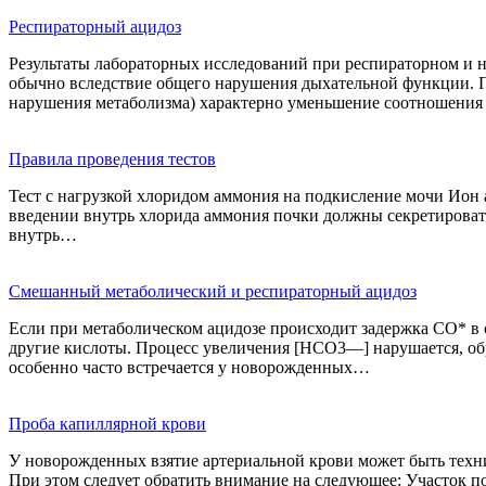
Респираторный ацидоз
Результаты лабораторных исследований при респираторном и н
обычно вследствие общего нарушения дыхательной функции. П
нарушения метаболизма) характерно уменьшение соотношен
Правила проведения тестов
Тест с нагрузкой хлоридом аммония на подкисление мочи Ион 
введении внутрь хлорида аммония почки должны секретировать 
внутрь…
Смешанный метаболический и респираторный ацидоз
Если при метаболическом ацидозе происходит задержка СО* в 
другие кислоты. Процесс увеличения [НСО3—] нарушается, обр
особенно часто встречается у новорожденных…
Проба капиллярной крови
У новорожденных взятие артериальной крови может быть техни
При этом следует обратить внимание на следующее: Участок п