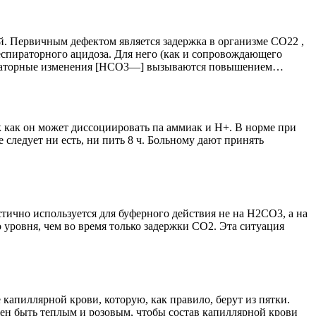
. Первичным дефектом является задержка в организме СO22 ,
пираторного ацидоза. Для него (как и сопровождающего
нсаторные изменения [НСО3—] вызываются повышением…
 как он может диссоциировать па аммиак и Н+. В норме при
следует ни есть, ни пить 8 ч. Больному дают принять
ично используется для буферного действия не на Н2СО3, а на
 уровня, чем во время только задержки СО2. Эта ситуация
апиллярной крови, которую, как правило, берут из пятки.
жен быть теплым и розовым, чтобы состав капиллярной крови