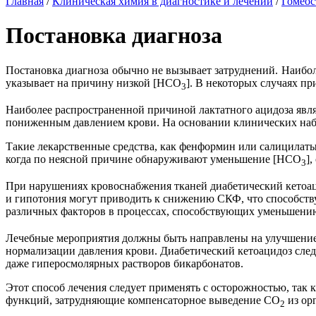
Главная
/
Клиническая химия в диагностике и лечении
/
Гомеос
Постановка диагноза
Постановка диагноза обычно не вызывает затруднений. Наибо
указывает на причину низкой [НСО
]. В некоторых случаях пр
3
Наиболее распространенной причиной лактатного ацидоза явля
пониженным давлением крови. На основании клинических наб
Такие лекарственные средства, как фенформин или салицилаты 
когда по неясной причине обнаруживают уменьшение [НСО
]
3
При нарушениях кровоснабжения тканей диабетический кетоаци
и гипотония могут приводить к снижению СКФ, что способств
различных факторов в процессах, способствующих уменьшен
Лечебные мероприятия должны быть направлены на улучшение
нормализации давления крови. Диабетический кетоацидоз след
даже гиперосмолярных растворов бикарбонатов.
Этот способ лечения следует применять с осторожностью, так
функций, затрудняющие компенсаторное выведение СO
из ор
2