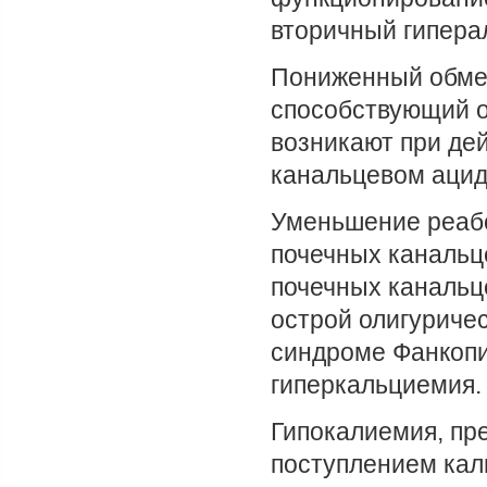
вторичный гипера
Пониженный обмен
способствующий о
возникают при де
канальцевом ацид
Уменьшение реабс
почечных канальц
почечных канальц
острой олигуричес
синдроме Фанкопи
гиперкальциемия.
Гипокалиемия, пр
поступлением кал