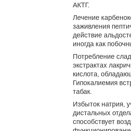
АКТГ.
Лечение карбенок
заживления пептич
действие альдост
иногда как побоч
Потребление слад
экстрактах лакрич
кислота, обладаю
Гипокалиемия вст
табак.
Избыток натрия, у
дистальных отдел
способствует воз
функционирование 