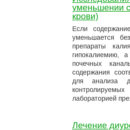
уменьшении с
крови)
Если содержани
уменьшается бе
препараты кали
гипокалиемию, а
почечных канал
содержания соот
для анализа д
контролируемых
лабораторией пр
Лечение диур