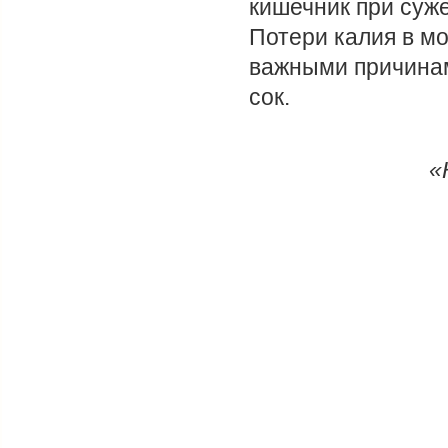
кишечник при суж
Потери калия в мо
важными причинам
сок.
«