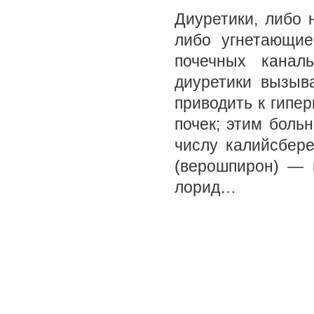
Диуретики, либо 
либо угнетающи
почечных канал
диуретики вызыв
приводить к гипе
почек; этим боль
числу калийсбере
(верошпирон) — 
лорид…