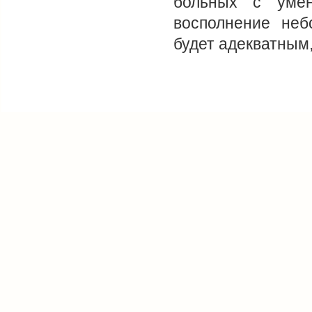
больных с уме
восполнение неб
будет адекватным