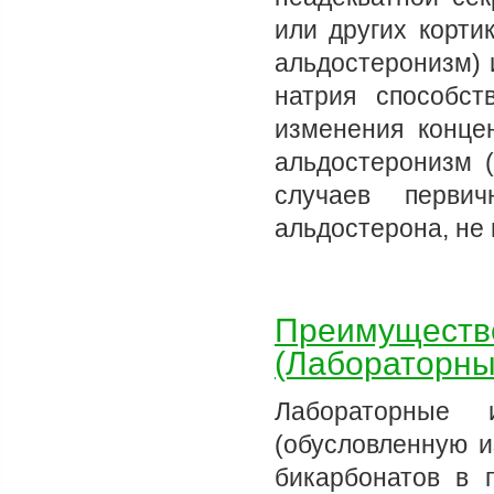
или других корти
альдостеронизм) 
натрия способс
изменения конце
альдостеронизм 
случаев первич
альдостерона, не
Преимуществе
(Лабораторны
Лабораторные и
(обусловленную и
бикарбонатов в 