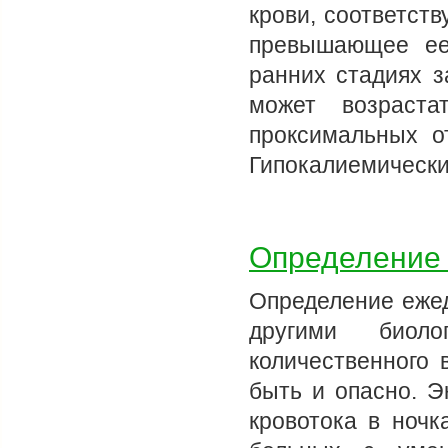
крови, соответст
превышающее ее
ранних стадиях з
может возраста
проксимальных о
Гипокалиемически
Определение 
Определение ежед
другими биол
количественного 
быть и опасно. Э
кровотока в ночк