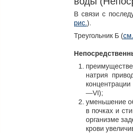
воды (Непос
В связи с послед
рис.
).
Треугольник Б (
см.
Непосредственн
преимуществе
натрия приво
концентрации 
—VI);
уменьшение о
в почках и ст
организме зад
крови увеличи