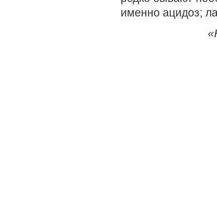
именно ацидоз; ла
«