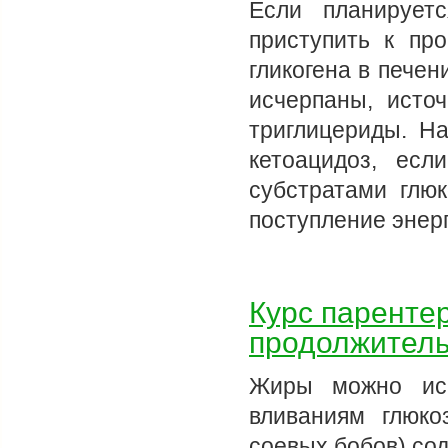
Если планирует
приступить к пр
гликогена в печен
исчерпаны, исто
триглицериды. Н
кетоацидоз, есл
субстратами глюк
поступление энер
Курс паренте
продолжитель
Жиры можно исп
вливаниям глюко
соевых бобов) со