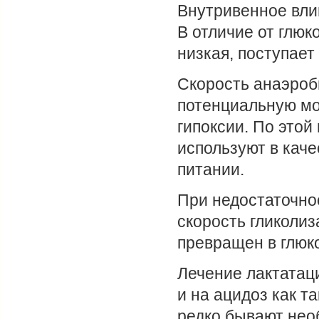
Внутривенное вли
В отличие от глюк
низкая, поступает 
Скорость анаэроб
потенциальную мо
гипоксии. По этой
используют в кач
питании.
При недостаточно
скорость гликолиз
превращен в глюко
Лечение лактатац
и на ацидоз как т
редко бывают нео