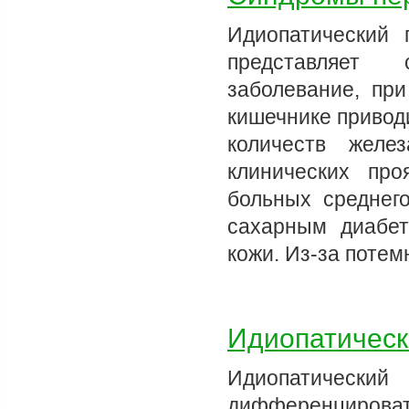
Идиопатический 
представляет 
заболевание, пр
кишечнике привод
количеств желе
клинических пр
больных среднего
сахарным диабет
кожи. Из-за поте
Идиопатическ
Идиопатичес
дифференцирова