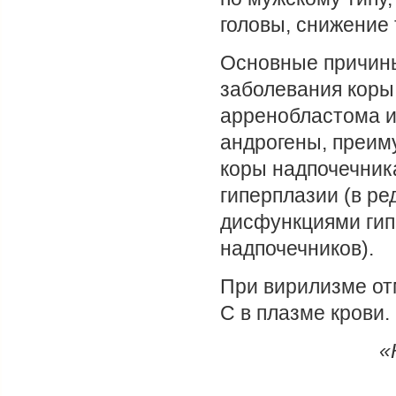
головы, снижение 
Основные причины
заболевания коры 
арренобластома и
андрогены, преим
коры надпочечник
гиперплазии (в р
дисфункциями гип
надпочечников).
При вирилизме от
С в плазме крови.
«