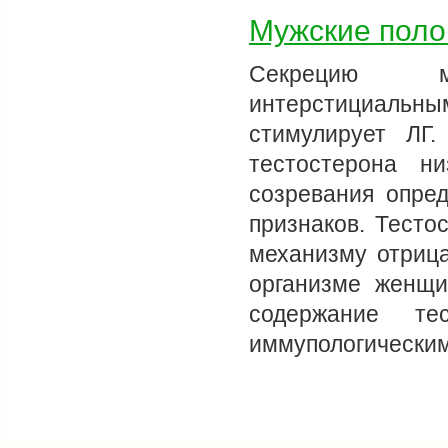
Мужские поло
Секрецию мо
интерстициаль
стимулирует ЛГ
тестостерона н
созревания опре
признаков. Тесто
механизму отрица
организме женщи
содержание те
иммупологически