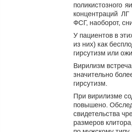
поликистозного я
концентраций ЛГ 
ФСГ, наоборот, с
У пациентов в эти
из них) как беспл
гирсутизм или ожи
Вирилизм встречае
значительно более
гирсутизм.
При вирилизме со
повышено. Обслед
свидетельства чр
размеров клитора
по мужскому типу