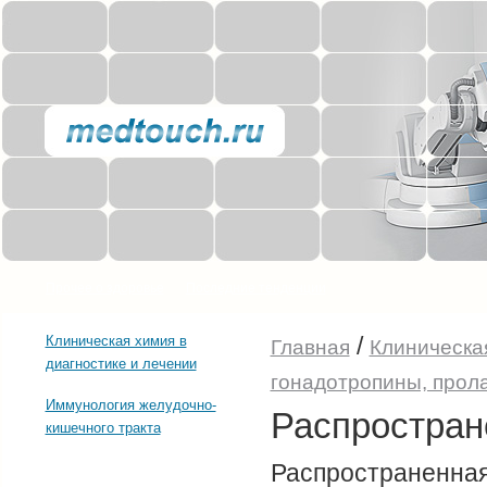
Прочее о здоровье
Последние тенденции
/
Клиническая химия в
Главная
Клиническая
диагностике и лечении
гонадотропины, прол
Иммунология желудочно-
Распростран
кишечного тракта
Распростране