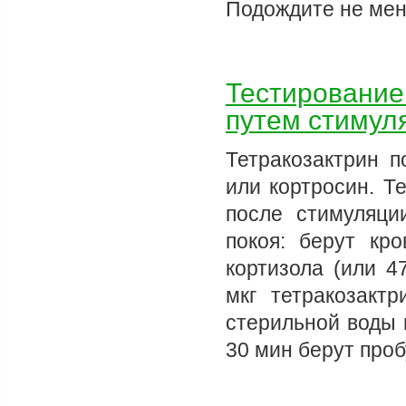
Подождите не ме
Тестирование
путем стимул
Тетракозактрин п
или кортросин. Т
после стимуляци
покоя: берут кр
кортизола (или 4
мкг тетракозакт
стерильной воды 
30 мин берут про