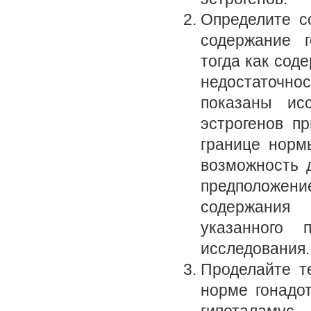
Определите с
содержание 
тогда как сод
недостаточно
показаны ис
эстрогенов п
границе норм
возможность 
предположен
содержания 
указанного 
исследования.
Проделайте т
норме гонадот