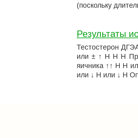
(поскольку длите
Результаты и
Тестостерон ДГЭА
или ± ↑ Н Н Н Пр
яичника ↑↑ Н Н ил
или ↓ Н или ↓ Н 