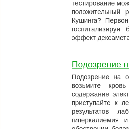
тестирование мож
положительный р
Кушинга? Первон
госпитализируя 
эффект дексамет
Подозрение н
Подозрение на о
возьмите кров
содержание элек
приступайте к л
результатов ла
гиперкалиемия 
обострении болез