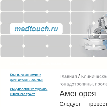
Прочее о здоровье
Последние тенденции
/
Клиническая химия в
Главная
Клиническая
диагностике и лечении
гонадотропины, прол
Иммунология желудочно-
Аменорея
кишечного тракта
Следует провес