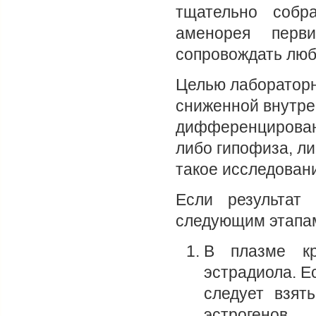
тщательно собр
аменорея перв
сопровождать люб
Целью лабораторн
сниженной внутре
дифференцирован
либо гипофиза, л
такое исследовани
Если результат 
следующим этапам
В плазме кр
эстрадиола. Е
следует взят
эстрогенов.