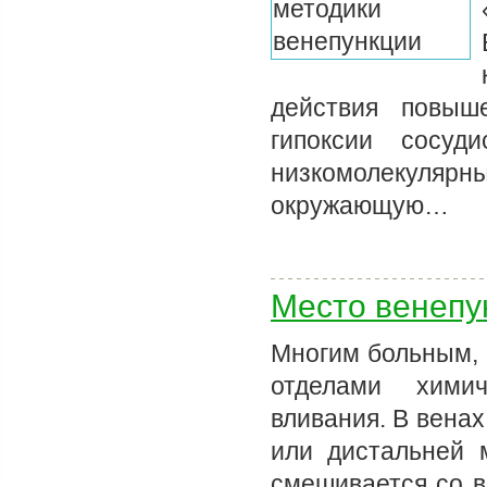
действия повыш
гипоксии сосуд
низкомолекуляр
окружающую…
Место венепу
Многим больным, 
отделами химич
вливания. В вена
или дистальней 
смешивается со 