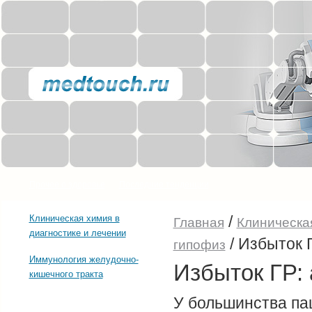
Прочее о здоровье
Последние тенденции
/
Клиническая химия в
Главная
Клиническая
диагностике и лечении
/
Избыток Г
гипофиз
Иммунология желудочно-
Избыток ГР:
кишечного тракта
У большинства па