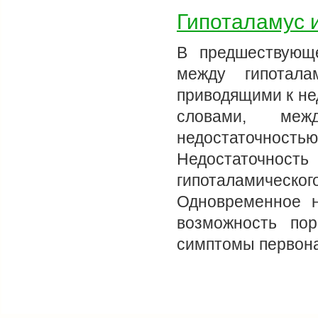
Гипоталамус 
В предшествующ
между гипотала
приводящими к не
словами, меж
недостаточно
Недостаточнос
гипоталамическ
Одновременное н
возможность пор
симптомы первона