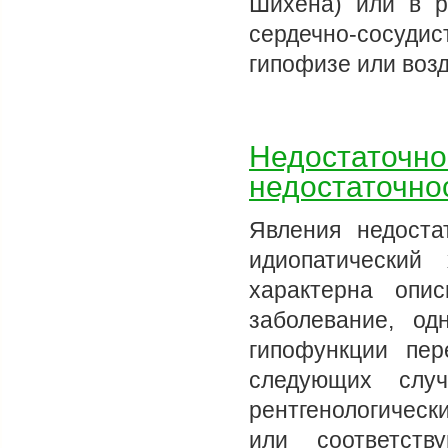
Шихена) или в р
сердечно-сосуди
гипофизе или воз
Недостаточно
недостаточно
Явления недоста
идиопатический
характерна опи
заболевание, од
гипофункции пе
следующих случ
рентгенологическ
или соответств