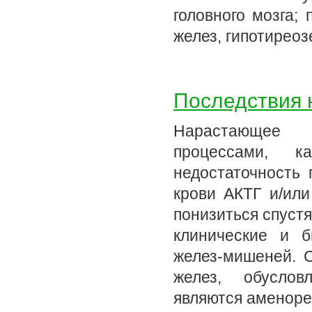
головного мозга;
желез, гипотирео
Последствия 
Нарастающее п
процессами, к
недостаточность 
крови АКТГ и/ил
понизиться спуст
клинические и б
желез-мишеней. 
желез, обуслов
являются аменоре