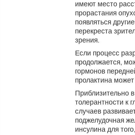
имеют место расст
прорастания опух
появляться другие
перекреста зрите
зрения.
Если процесс раз
продолжается, мож
гормонов передне
пролактина может
Приблизительно в
толерантности к г
случаев развивает
поджелудочная же
инсулина для тог