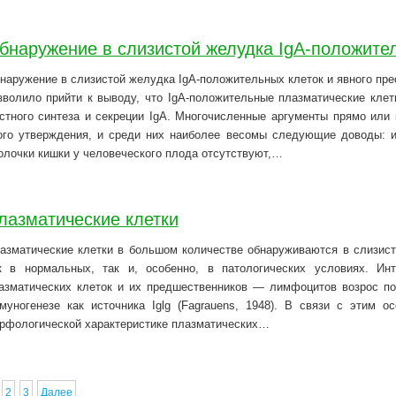
бнаружение в слизистой желудка IgA-положите
наружение в слизистой желудка IgA-положительных клеток и явного пре
зволило прийти к выводу, что IgA-положительные плазматические кле
стного синтеза и секреции IgA. Многочисленные аргументы прямо или 
ого утверждения, и среди них наиболее весомы следующие доводы: и
олочки кишки у человеческого плода отсутствуют,…
лазматические клетки
азматические клетки в большом количестве обнаруживаются в слизист
к в нормальных, так и, особенно, в патологических условиях. Ин
азматических клеток и их предшественников — лимфоцитов возрос по
муногенезе как источника Iglg (Fagrauens, 1948). В связи с этим 
рфологической характеристике плазматических…
2
3
Далее