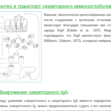
интез и транспорт секреторного иммуноглобули
Важным, биологически целесообразным сво
после соединения с антигеном отталкив
происходит благодаря повышению при эт
заряда SIgA (Edebo et al., 1975; Magn
подтвердили, что SIgA препятствует фик
(Williams, Gibbons, 1972), холерного вибрион
бнаружение секреторного IgA
жду уровнями сывороточного и секреторного IgA имеется определенн
овень сывороточного Ig, можно предположительно судить о его наличи