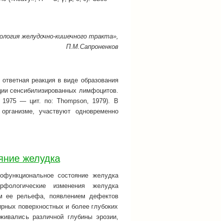
логия желудочно-кишечного тракта»,
П.М.Сапроненков
 ответная реакция в виде образования
акции сенсибилизированных лимфоцитов.
 1975 — цит. по: Thompson, 1979). В
организме, участвуют одновременно
яние желудка
офункциональное состояние желудка
рфологические изменения желудка
ем ее рельефа, появлением дефектов
рных поверхностных и более глубоких
живались различной глубины эрозии,