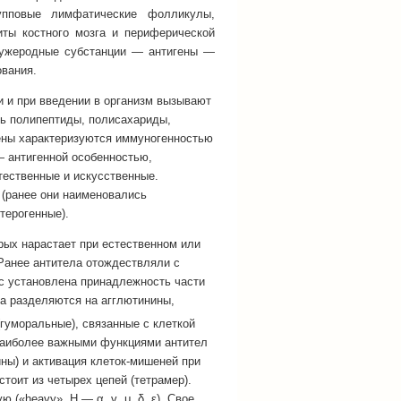
рупповые лимфатические фолликулы,
ты костного мозга и периферической
чужеродные субстанции — антигены —
ования.
и и при введении в организм вызывают
ть полипептиды, полисахариды,
ены характеризуются иммуногенностью
 антигенной особенностью,
тественные и искусственные.
 (ранее они наименовались
терогенные).
орых нарастает при естественном или
Ранее антитела отождествляли с
с установлена принадлежность части
ла разделяются на агглютинины,
гуморальные), связанные с клеткой
Наиболее важными функциями антител
ны) и активация клеток-мишеней при
тоит из четырех цепей (тетрамер).
 («heavy», Н — α, γ, μ, δ, ε). Свое