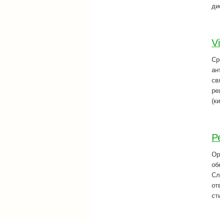
ди
V
Ср
ан
св
ре
(к
Р
Ор
об
Сл
от
ст