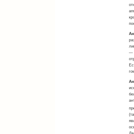
от
ап
кр
по
Ан
ра
ли
— 
от
Ес
го
Ан
ис
бе
ан
пр
(т
яв
ос
Дв