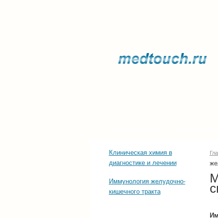
Прочее о здоровье
Последние тенд
Клиническая химия в
Гл
диагностике и лечении
же
М
Иммунология желудочно-
с
кишечного тракта
Им