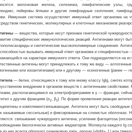
носятся: вилочковая железа, селезенка, лимфатические узлы, г
пендикс, пейеровы бляшки и другие лимфоидные скопления, лимфоци
ови. Иммунная система осуществляет иммунный ответ организма на 
средством генетических, молекулярных и клеточных механизмов реагир
тигены
— вещества, которые несут признаки генетической чужеродност
звитие специфических иммунологических реакций. Антигенами могут бы
пополисахариды и синтетические высокополимерные соединения. Антиг
способностью вызывать иммунный ответ организма и специфичностью —
ражающейся на характере иммунного ответа. Они подразделяются на ес
тественные антигены могут принадлежать к тому же виду — аллогенные
могенными или изоантигенами) или к другому — ксеногенные (ранее — ге
титела
— белки, относящиеся к тому или иному классу Iglg, синтез кот
кусственном внедрении в организм веществ с антигенными свойствами. 
лками, располагающимися на электрофореграмме в γ — фракции; сейча
тител к другим фракциям (α
, β
). По форме проявления реакции антите
2
2
еципитины и комплементсвязывающие. Антитела могут быть свободные (
ак называемые сессильные) и фиксированные на слизистых оболочках. 
ляются: связывание чужеродного антигена, усиление фагоцитоза (опсони
вобождении биологически активных медиаторов. Молекула каждого Ig сос
е из них всегда образуют одинаковую пару, легкую («light», L) или тяжелую