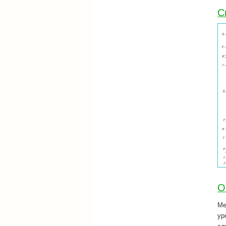
С
О
Ме
ур