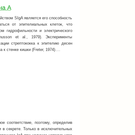
на А
йством SIgA является его способность
аться от эпителиальных клеток, что
ом гидрофильности и электрического
usson et al., 1979). Эксперименты
сации стрептококка к эпителию десен
а к стенке кишки (Freter, 1974)….
ое соответствие, поэтому, определив
и в секрете. Только в исключительных