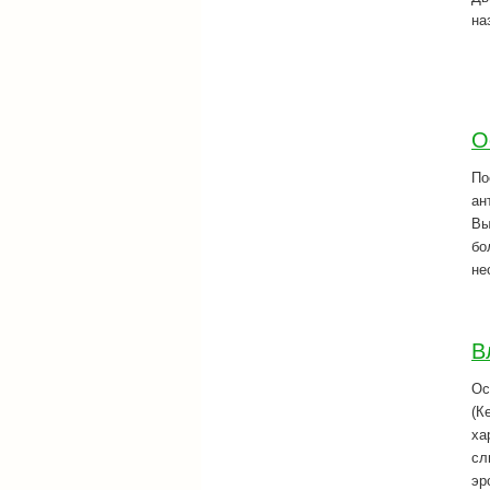
на
О
По
ан
Вы
бо
не
В
Ос
(К
ха
сл
эр