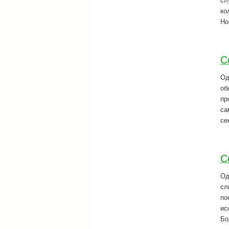
сл
ко
Ho
С
Од
об
пр
са
се
С
Од
сл
по
ис
Бо