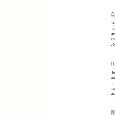
О
Об
по
ме
эт
об
П
Пл
ка
пл
им
мо
1