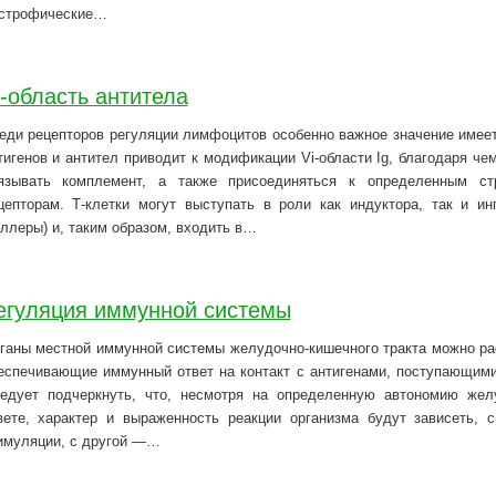
строфические…
i-область антитела
еди рецепторов регуляции лимфоцитов особенно важное значение имеет
тигенов и антител приводит к модификации Vi-области Ig, благодаря ч
язывать комплемент, а также присоединяться к определенным ст
цепторам. Т-клетки могут выступать в роли как индуктора, так и и
иллеры) и, таким образом, входить в…
егуляция иммунной системы
ганы местной иммунной системы желудочно-кишечного тракта можно ра
еспечивающие иммунный ответ на контакт с антигенами, поступающими 
едует подчеркнуть, что, несмотря на определенную автономию жел
вете, характер и выраженность реакции организма будут зависеть, 
имуляции, с другой —…