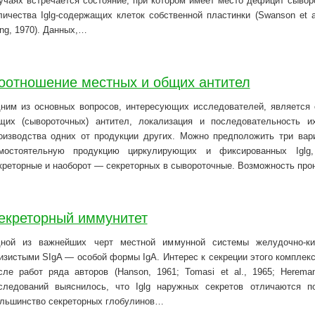
учаях встречается состояние, при котором имеет место дефицит сывор
личества Iglg-содержащих клеток собственной пластинки (Swanson et al
ng, 1970). Данных,…
оотношение местных и общих антител
ним из основных вопросов, интересующих исследователей, является 
щих (сывороточных) антител, локализация и последовательность и
оизводства одних от продукции других. Можно предположить три вар
мостоятельную продукцию циркулирующих и фиксированных Iglg
креторные и наоборот — секреторных в сывороточные. Возможность про
екреторный иммунитет
ной из важнейших черт местной иммунной системы желудочно-киш
изистыми SIgA — особой формы IgA. Интерес к секреции этого комплек
сле работ ряда авторов (Hanson, 1961; Tomasi et al., 1965; Herema
следований выяснилось, что Iglg наружных секретов отличаются п
льшинство секреторных глобулинов…