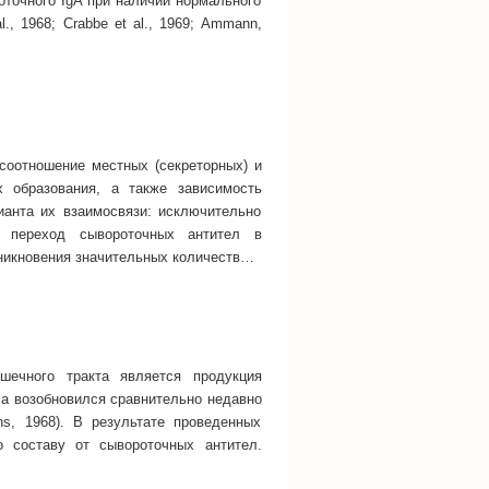
оточного IgA при наличии нормального
., 1968; Crabbe et al., 1969; Ammann,
соотношение местных (секреторных) и
х образования, а также зависимость
ианта их взаимосвязи: исключительно
, переход сывороточных антител в
никновения значительных количеств…
ечного тракта является продукция
са возобновился сравнительно недавно
ns, 1968). В результате проведенных
о составу от сывороточных антител.