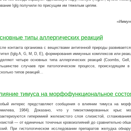
звание Iglg получили по присущим им тяжелым цепям.
«Иммуно
сновные типы аллергических реакций
сле контакта организма с веществами антигенной природы развивается
тител (Iglg A, G, М, D, Е), формирования иммунных комплексов или ре
деляют четыре основных типа аллергических реакций (Coombs, Gell,
льшинстве случаев при патологическом процессе, происходящем в 
сколько типов реакций…
лияние тимуса на морфофункциональное состо
обый интерес представляют сообщения о влиянии тимуса на морф
емилева, 1984). Доказано, что у тимэктомированных крыс мо
рактеризуются гиперемией железистого слоя слизистой, сглаживани
изистой — от единичных точечных кровоизлияний до сравнительно обши
озий. При гистологическом исследовании препаратов желудка обнару