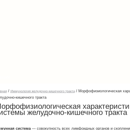
енции
/
/
Морфофизиологическая хара
авная
Иммунология желудочно-кишечного тракта
лудочно-кишечного тракта
орфофизиологическая характеристи
истемы желудочно-кишечного тракта
мунная система
— совокупность всех лимфоидных органов и скоплени